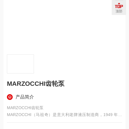
顶部
MARZOCCHI齿轮泵
产品简介
MARZOCCHI齿轮泵
MARZOCCHI（马祖奇）是意大利老牌液压制造商，1949 年成
立于摩德纳，专注齿轮泵 / 马达研发生产 70 + 年，欧洲液压核心
品牌之一Marzocchi Pompe。产品以高压、低噪、高效、轻量