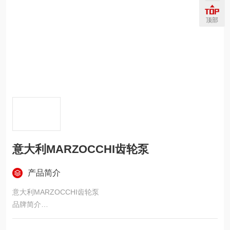
顶部
意大利MARZOCCHI齿轮泵
产品简介
意大利MARZOCCHI齿轮泵
品牌简介
MARZOCCHI（马祖奇）1949 年诞生于意大利，是欧洲老牌专
业高压齿轮泵、齿轮马达制造企业，专注液压齿轮泵研发生产七