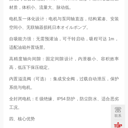
材质，体积小、流量大、脉动低。
电机泵一体化设计：电机与泵同轴直连，结构紧凑、安装
空间小、无联轴器损耗日本オイルポンプ。
自吸能力强：无需预灌油，可干转启动，吸程可达 1m，
适配油箱外置场景。
高精度轴向间隙：固定间隙设计，内泄极小、容积效率
高，低压下保压稳定。
内置溢流阀（可选）：集成安全阀，过载自动泄压，保护
系统与电机。
全封闭电机：E 级绝缘、IP54 防护，防尘防水、适合恶劣
工况。
联系
四、核心优势