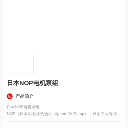
日本NOP电机泵组
产品简介
日本NOP电机泵组
NOP（日本油泵株式会社 Nippon Oil Pump），日本三大专业制
泵企业之一，百年精密制造历史，全球摆线齿轮泵（Trochoid Pu
mp） ，电机泵组为一体化设计，主打低压、高效、静音、长寿