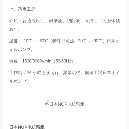
七、适用工况
介质：普通液压油、耐磨油、切削液、润滑油（无固体颗
粒）。
温度：-10℃～+60℃（特殊型可达 - 20℃～+80℃）日本オ
イルポンプ。
转速：1500/3000r/min（50/60Hz）。
工作制：24 小时连续运行、频繁启停、间歇工况日本オイ
ルポンプ。
日本NOP电机泵组