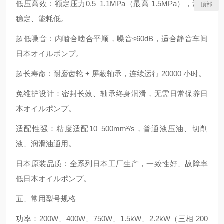
低压高效：额定压力0.5–1.1MPa（最高 1.5MPa），流量
顶部
稳定、能耗低。
超低噪音：内啮合啮合平顺，噪音≤60dB，适合静音车间
日本オイルポンプ。
超长寿命：耐磨齿轮 + 屏蔽轴承，连续运行 20000 小时。
免维护设计：密封长效、轴承终身润滑，无需日常保养日
本オイルポンプ。
适配性强：粘度适配10–500mm²/s，普通液压油、切削
液、润滑油通用。
日本原装品质：全系列日本工厂生产，一致性好、故障率
低日本オイルポンプ。
五、常用型号规格
功率：200W、400W、750W、1.5kW、2.2kW（三相 200