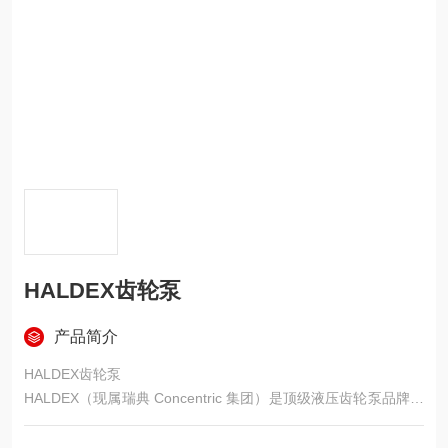
HALDEX齿轮泵
产品简介
HALDEX齿轮泵
HALDEX（现属瑞典 Concentric 集团）是顶级液压齿轮泵品牌，
以高压、高效、低噪、高可靠性著称，广泛应用于工程机械、农
机、商用车与工业液压领域。