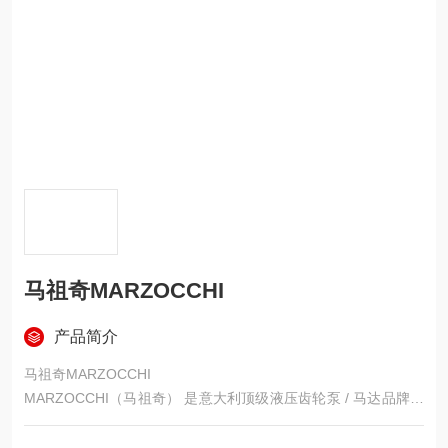
马祖奇MARZOCCHI
产品简介
马祖奇MARZOCCHI
MARZOCCHI（马祖奇） 是意大利顶级液压齿轮泵 / 马达品牌，
1949 年创立于博洛尼亚，旗下 Marzocchi Pompe 公司专注液压
泵研发制造，以高压、高效、低噪、长寿命闻名，是中高压齿轮