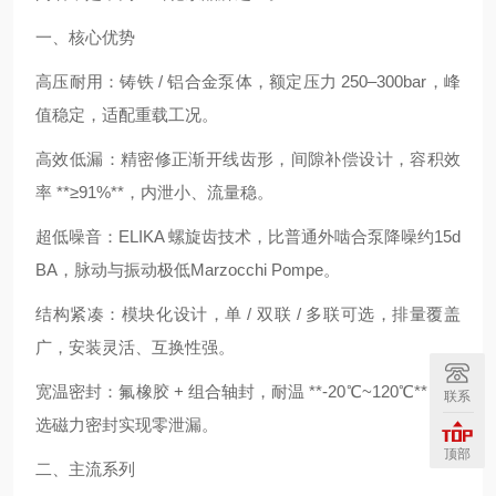
一、核心优势
高压耐用：铸铁 / 铝合金泵体，额定压力 250–300bar，峰
值稳定，适配重载工况。
高效低漏：精密修正渐开线齿形，间隙补偿设计，容积效
率 **≥91%**，内泄小、流量稳。
超低噪音：ELIKA 螺旋齿技术，比普通外啮合泵降噪约15d
BA，脉动与振动极低Marzocchi Pompe。
结构紧凑：模块化设计，单 / 双联 / 多联可选，排量覆盖
广，安装灵活、互换性强。
宽温密封：氟橡胶 + 组合轴封，耐温 **-20℃~120℃**，可
联系
选磁力密封实现零泄漏。
顶部
二、主流系列