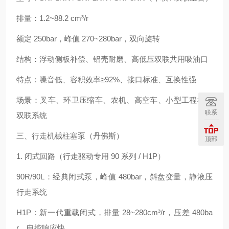
排量：1.2~88.2 cm³/r
额定 250bar，峰值 270~280bar，双向旋转
结构：浮动侧板补偿、铝壳耐磨、高低压双联共用吸油口
特点：噪音低、容积效率≥92%、接口标准、互换性强
场景：叉车、环卫压缩车、农机、高空车、小型工程机械
联系
双联系统
三、行走机械柱塞泵（丹佛斯）
顶部
1. 闭式回路（行走驱动专用 90 系列 / H1P）
90R/90L：经典闭式泵，峰值 480bar，斜盘变量，静液压
行走系统
H1P：新一代重载闭式，排量 28~280cm³/r，压差 480ba
r，电控响应快