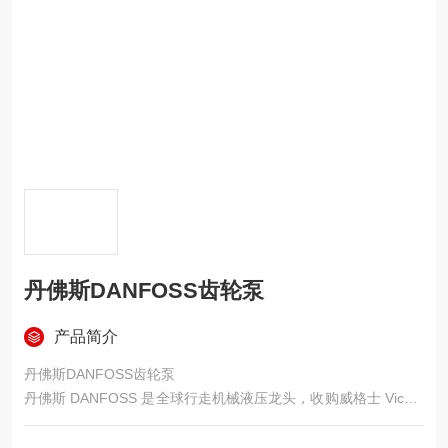
丹佛斯DANFOSS齿轮泵
产品简介
丹佛斯DANFOSS齿轮泵
丹佛斯 DANFOSS 是全球行走机械液压龙头，收购威格士 Vicker
s 补齐工业液压，覆盖齿轮泵、闭式 / 开式柱塞泵、液压马达、
行走驱动、电控液压，高压耐用、闭环控制强、节能智能，工程