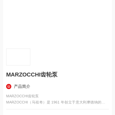
MARZOCCHI齿轮泵
产品简介
MARZOCCHI齿轮泵
MARZOCCHI（马祖奇）是 1961 年创立于意大利摩德纳的专业
齿轮泵制造商，是全球高压外啮合齿轮泵的品牌之一，以高压、
高效、低噪、模块化、高性价比著称，广泛应用于工程机械、农