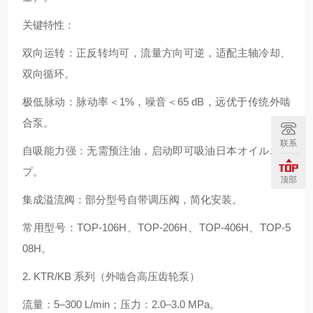
关键特性：
双向运转：正反转均可，流量方向可逆，适配主轴冷却、
双向循环。
极低脉动：脉动率＜1%，噪音＜65 dB，远优于传统外啮
合泵。
联系
自吸能力强：无需预注油，启动即可吸油日本オイルポン
プ。
顶部
集成溢流阀：部分型号自带调压阀，简化安装。
常用型号：TOP-106H、TOP-206H、TOP-406H、TOP-5
08H。
2. KTR/KB 系列（外啮合高压齿轮泵）
流量：5–300 L/min；压力：2.0–3.0 MPa。