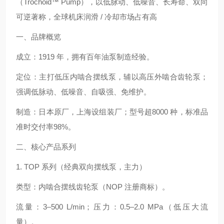
（Trochoid™ Pump），以低脉动、低噪音、长寿命、双向
可逆著称，全球机床润滑 / 冷却市场占有高
一、品牌概览
成立：1919 年，拥有百年油泵制造经验。
定位：主打低压内啮合摆线泵，辅以高压外啮合齿轮泵；
强调低脉动、低噪音、自吸强、免维护。
制造：日本原厂，上海设组装厂；型号超8000 种，标准品
准时交付率98%。
二、核心产品系列
1. TOP 系列（经典双向摆线泵，主力）
类型：内啮合摆线齿轮泵（NOP 注册商标）。
流量：3–500 L/min；压力：0.5–2.0 MPa（低压大流
量）。