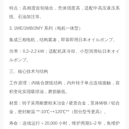
特点：高精度齿轮啮合，壳体强度高，适配中高压液压系
统、石油加注等。
3. 1ME/1MB/2MY 系列（电机一体型）
集成三相电机，结构紧凑，即装即用日本オイルポンプ。
功率：0.2–2.2 kW；适配机床冷却、小型润滑站日本オイ
ルポンプ。
三、核心技术与结构
工作原理：内啮合摆线结构，内外转子单点连续接触，容
积变化实现吸排油，磨损极低。
材质：转子采用耐磨粉末冶金 / 硬质合金，泵体铸铁 / 铝合
金，密封耐温 **-10℃~+120℃**（部分型号更高）。
寿命：连续运行＞20,000 小时，维护周期1–2 年，免维护