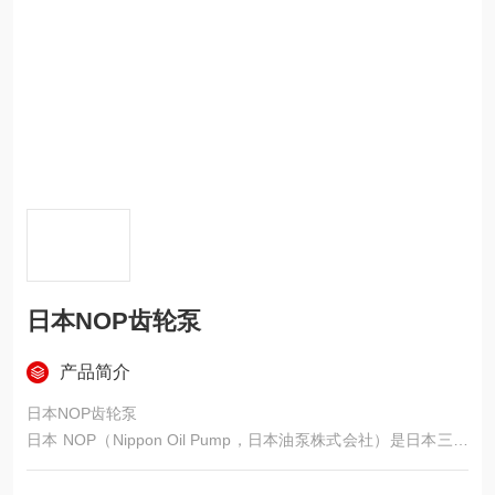
日本NOP齿轮泵
产品简介
日本NOP齿轮泵
日本 NOP（Nippon Oil Pump，日本油泵株式会社）是日本三大
专业制泵企业之一，核心优势是内啮合摆线齿轮泵（Trochoid™
Pump），以低脉动、低噪音、长寿命、双向可逆著称，全球机