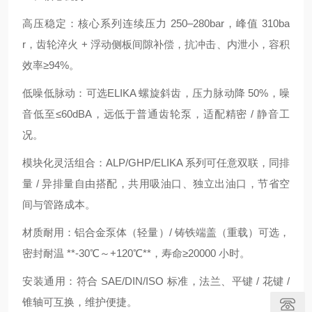
高压稳定：核心系列连续压力 250–280bar，峰值 310ba
r，齿轮淬火 + 浮动侧板间隙补偿，抗冲击、内泄小，容积
效率≥94%。
低噪低脉动：可选ELIKA 螺旋斜齿，压力脉动降 50%，噪
音低至≤60dBA，远低于普通齿轮泵，适配精密 / 静音工
况。
模块化灵活组合：ALP/GHP/ELIKA 系列可任意双联，同排
量 / 异排量自由搭配，共用吸油口、独立出油口，节省空
间与管路成本。
材质耐用：铝合金泵体（轻量）/ 铸铁端盖（重载）可选，
密封耐温 **-30℃～+120℃**，寿命≥20000 小时。
安装通用：符合 SAE/DIN/ISO 标准，法兰、平键 / 花键 /
锥轴可互换，维护便捷。