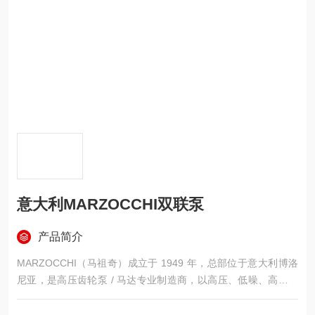
意大利MARZOCCHI双联泵
产品简介
MARZOCCHI（马祖奇）成立于 1949 年，总部位于意大利博洛
尼亚，是高压齿轮泵 / 马达专业制造商，以高压、低噪、高效、
模块化为核心特点，双联泵是其明星产品线。
意大利MARZOCCHI双联泵