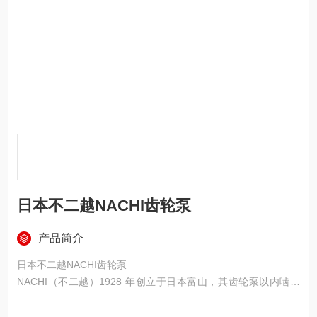
日本不二越NACHI齿轮泵
产品简介
日本不二越NACHI齿轮泵
NACHI（不二越）1928 年创立于日本富山，其齿轮泵以内啮合
结构、高压低噪、高容积效率、抗污染强著称，核心为IPH 系
列，另有外啮合 G/GP/GM 系列，广泛用于机床、注塑、工程机