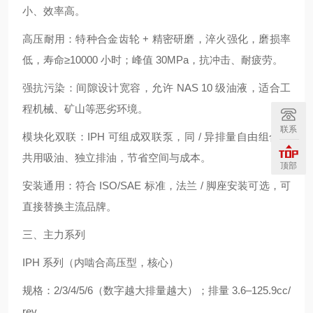
小、效率高。
高压耐用：特种合金齿轮 + 精密研磨，淬火强化，磨损率
低，寿命≥10000 小时；峰值 30MPa，抗冲击、耐疲劳。
强抗污染：间隙设计宽容，允许 NAS 10 级油液，适合工
程机械、矿山等恶劣环境。
联系
模块化双联：IPH 可组成双联泵，同 / 异排量自由组合，
共用吸油、独立排油，节省空间与成本。
顶部
安装通用：符合 ISO/SAE 标准，法兰 / 脚座安装可选，可
直接替换主流品牌。
三、主力系列
IPH 系列（内啮合高压型，核心）
规格：2/3/4/5/6（数字越大排量越大）；排量 3.6–125.9cc/
rev。