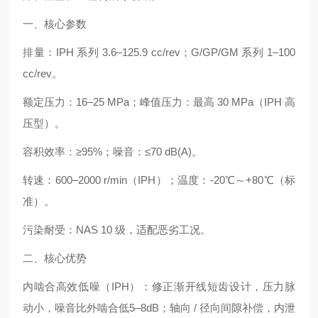
一、核心参数
排量：IPH 系列 3.6–125.9 cc/rev；G/GP/GM 系列 1–100
cc/rev。
额定压力：16–25 MPa；峰值压力：最高 30 MPa（IPH 高
压型）。
容积效率：≥95%；噪音：≤70 dB(A)。
转速：600–2000 r/min（IPH）；温度：-20℃～+80℃（标
准）。
污染耐受：NAS 10 级，适配恶劣工况。
二、核心优势
内啮合高效低噪（IPH）：修正渐开线短齿设计，压力脉
动小，噪音比外啮合低5–8dB；轴向 / 径向间隙补偿，内泄