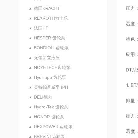
压力：最
德国KRACHT
REXROTH力士乐
温度：
法国HPI
HESPER 齿轮泵
特色：
BONDIOLI 齿轮泵
应用
无锡新立液压
NOYETECH齿轮泵
DT
Hydr-app 齿轮泵
4. 
英特帕普威孚 IPH
DELI德力
排量：6
Hydro-Tek 齿轮泵
压力：
HONOR 齿轮泵
REXPOWER 齿轮泵
温度：
BREVINI 齿轮泵