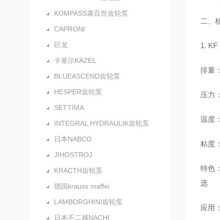
KOMPASS康百世齿轮泵
二、
CAPRONI
巨龙
1. 
卡塞尔KAZEL
排量：2
BLUEASCEND齿轮泵
HESPER齿轮泵
压力：额
SETTIMA
温度：
INTEGRAL HYDRAULIK齿轮泵
日本NABCO
粘度：
JIHOSTROJ
特色：
KRACTH齿轮泵
选
德国krauss maffei
LAMBORGHINI齿轮泵
应用
日本不二越NACHI