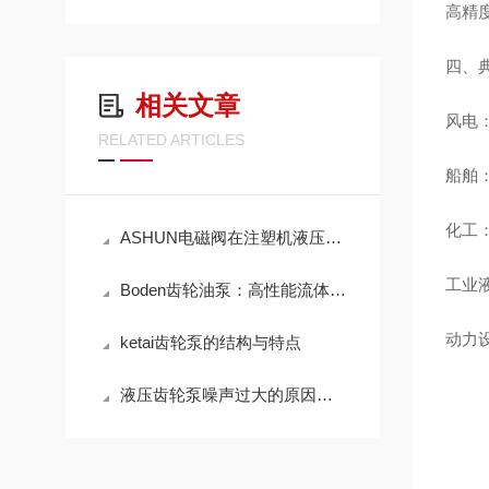
高精
四、
相关文章
风电
RELATED ARTICLES
船舶：
化工：
ASHUN电磁阀在注塑机液压系统中怎么用？换向控制与稳定运行方案梳理
工业
Boden齿轮油泵：高性能流体传输的优选方案
动力
ketai齿轮泵的结构与特点
液压齿轮泵噪声过大的原因有哪些？