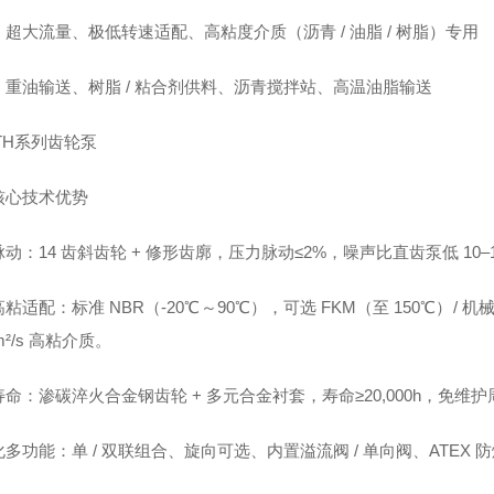
超大流量、极低转速适配、高粘度介质（沥青 / 油脂 / 树脂）专用
：重油输送、树脂 / 粘合剂供料、沥青搅拌站、高温油脂输送
BTH系列齿轮泵
核心技术优势
动：14 齿斜齿轮 + 修形齿廓，压力脉动≤2%，噪声比直齿泵低 10–1
粘适配：标准 NBR（-20℃～90℃），可选 FKM（至 150℃）/ 机械密
m²/s 高粘介质。
命：渗碳淬火合金钢齿轮 + 多元合金衬套，寿命≥20,000h，免
多功能：单 / 双联组合、旋向可选、内置溢流阀 / 单向阀、ATE