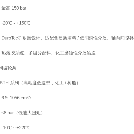
高 150 bar
-20℃～+150℃
DuroTec® 耐磨设计、适配含硬质填料 / 低润滑性介质、轴向间隙
：热熔胶系统、多组分配料、化工磨蚀性介质输送
系列齿轮泵
BT/BTH 系列（高粘度低速型，化工 / 树脂）
.9–1056 cm³/r
≤8 bar（低速大扭矩）
-10℃～+220℃