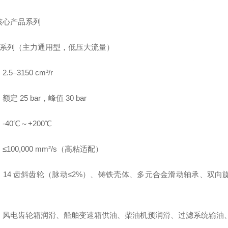
核心产品系列
KF 系列（主力通用型，低压大流量）
.5–3150 cm³/r
定 25 bar，峰值 30 bar
-40℃～+200℃
≤100,000 mm²/s（高粘适配）
14 齿斜齿轮（脉动≤2%）、铸铁壳体、多元合金滑动轴承、双向旋转、
：风电齿轮箱润滑、船舶变速箱供油、柴油机预润滑、过滤系统输油