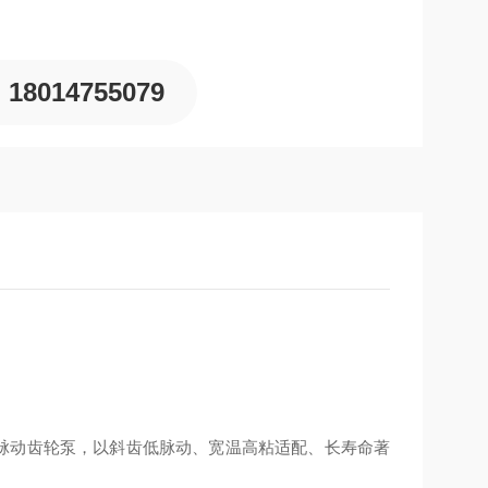
18014755079
密低脉动齿轮泵，以斜齿低脉动、宽温高粘适配、长寿命著
。