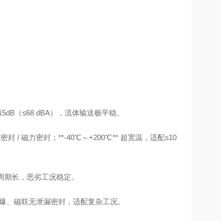
5dB（≤68 dBA），流体输送极平稳。
封 / 磁力密封；**-40℃～+200℃** 超宽温，适配≤10
维护周期长，恶劣工况稳定。
X 防爆、磁联无泄漏密封，适配复杂工况。