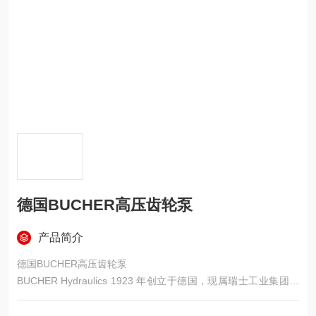
德国BUCHER高压齿轮泵
产品简介
德国BUCHER高压齿轮泵
BUCHER Hydraulics 1923 年创立于德国，现属瑞士工业集团，
以内啮合齿轮泵技术全球顶尖著称，压力、效率、脉动指标长
期，主打重载工业、伺服、船舶、风电、高压站。