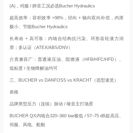
(A)，伺服 / 静音工况必选Bucher Hydraulics
超高效率：容积效率 ≈98%，径向 + 轴向双向补偿，内泄
极小、节能Bucher Hydraulics
长寿命 + 高可靠：内啮合结构抗污染、环形齿轮液力润
滑；多认证（ATEX/ABS/DNV）
介质兼容广：普通液压油、阻燃液（HFB/HFC/HFD）、
低粘度 / 生物降解油均可
三、BUCHER vs DANFOSS vs KRACHT（选型速览）
表格
品牌
类型
压力（连续）
脉动 / 噪音
主打场景
BUCHER QX
内啮合
320–360 bar
极低 / 57–75 dB
超高压、
伺服、风电、船舶