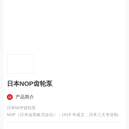
日本NOP齿轮泵
产品简介
日本NOP齿轮泵
NOP（日本油泵株式会社）：1919 年成立，日本三大专业制泵
企业之一，全球内啮合摆线齿轮泵（Trochoid Pump）龙头，机
床润滑 / 冷却领域市占高，主打低压大流量、低脉动、低噪音、