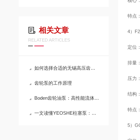
核心：
特点：
相关文章
4）F2
RELATED ARTICLES
定位
排量：F
如何选择合适的无锡高压齿轮泵以满足工业需求
压力：额
齿轮泵的工作原理
结构
Boden齿轮油泵：高性能流体传输的优选方案
特点：
一文读懂YEOSHE柱塞泵：结构特点与工业场景应用
5）G