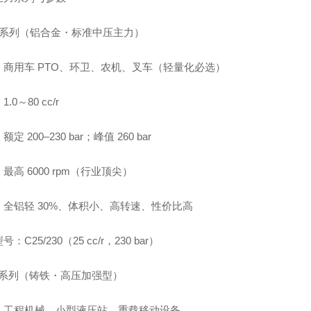
C 系列（铝合金・标准中压主力）
：商用车 PTO、环卫、农机、叉车（轻量化必选）
.0～80 cc/r
定 200–230 bar；峰值 260 bar
最高 6000 rpm（行业顶尖）
：全铝轻 30%、体积小、高转速、性价比高
：C25/230（25 cc/r，230 bar）
S 系列（铸铁・高压加强型）
：工程机械、小型液压站、重载移动设备