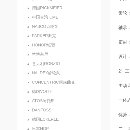
德国RICKMEIER
齿轮：
中国台湾 CML
NABCO齿轮泵
轴承
PARKER派克
密封：
HONOR钰盟
兰博基尼
设计：
意大利RONZIO
2）
HALDEX齿轮泵
CONCENTRIC康森曲克
主动
德国VOITH
一体式
ATOS阿托斯
DANFOSS
优势
德国ECKERLE
日本NOP
三、