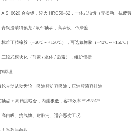
AISI 8620 合金钢，淬火 HRC58–62，一体式轴齿（无松动、抗疲
：青铜浸渍特氟龙 / 滚针轴承，高承载、低摩擦
标准丁腈橡胶（−30℃～+120℃），可选氟橡胶（−40℃～+150℃）
三段式模块化（前盖 / 泵体 / 后盖），维护便捷
工作原理
齿轮带动从动齿轮→吸油腔扩容吸油，压油腔缩容排油
轴齿 + 高精度啮合，内泄极低，容积效率 **≥93%**
：高自吸、抗气蚀、耐脏污、适合恶劣工况
主力系列与参数