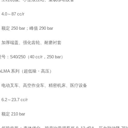
.0～87 cc/r
定 250 bar；峰值 290 bar
：加厚端盖、强化齿轮、耐磨衬套
：S40/250（40 cc/r，250 bar）
ALMA 系列（超低噪・高压）
：电动叉车、高空作业车、精密机床、医疗设备
.2～23.7 cc/r
定 210 bar