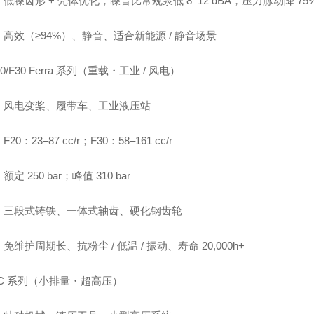
低噪齿形 + 壳体优化，噪音比常规泵低 8–12 dBA，压力脉动降 75
高效（≥94%）、静音、适合新能源 / 静音场景
0/F30 Ferra 系列（重载・工业 / 风电）
：风电变桨、履带车、工业液压站
20：23–87 cc/r；F30：58–161 cc/r
定 250 bar；峰值 310 bar
：三段式铸铁、一体式轴齿、硬化钢齿轮
免维护周期长、抗粉尘 / 低温 / 振动、寿命 20,000h+
C 系列（小排量・超高压）