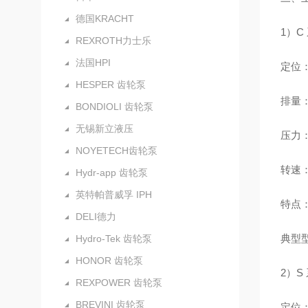
德国KRACHT
1）
REXROTH力士乐
法国HPI
定位
HESPER 齿轮泵
排量：1
BONDIOLI 齿轮泵
无锡新立液压
压力：额
NOYETECH齿轮泵
转速：
Hydr-app 齿轮泵
英特帕普威孚 IPH
特点
DELI德力
典型型号
Hydro-Tek 齿轮泵
HONOR 齿轮泵
2）
REXPOWER 齿轮泵
BREVINI 齿轮泵
定位