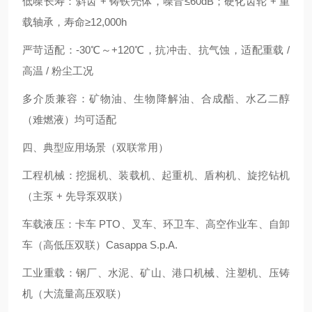
低噪长寿：斜齿 + 铸铁壳体，噪音≤60dB；硬化齿轮 + 重
载轴承，寿命≥12,000h
严苛适配：-30℃～+120℃，抗冲击、抗气蚀，适配重载 /
高温 / 粉尘工况
多介质兼容：矿物油、生物降解油、合成酯、水乙二醇
（难燃液）均可适配
四、典型应用场景（双联常用）
工程机械：挖掘机、装载机、起重机、盾构机、旋挖钻机
（主泵 + 先导泵双联）
车载液压：卡车 PTO、叉车、环卫车、高空作业车、自卸
车（高低压双联）Casappa S.p.A.
工业重载：钢厂、水泥、矿山、港口机械、注塑机、压铸
机（大流量高压双联）