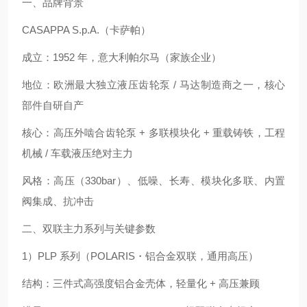
一、品牌背景
CASAPPA S.p.A.（卡萨帕）
成立：1952 年，意大利帕尔马（家族企业）
地位：欧洲最大独立液压齿轮泵 / 马达制造商之一，核心
部件自研自产
核心：高压外啮合齿轮泵 + 多联模块化 + 重载铸铁，工程
机械 / 车载液压绝对主力
风格：高压（330bar）、低噪、长寿、模块化多联、内置
阀集成、抗冲击
二、双联主力系列与关键参数
1）PLP 系列（POLARIS・铝合金双联，通用高压）
结构：三件式高强度铝合金壳体，轻量化 + 高压兼顾