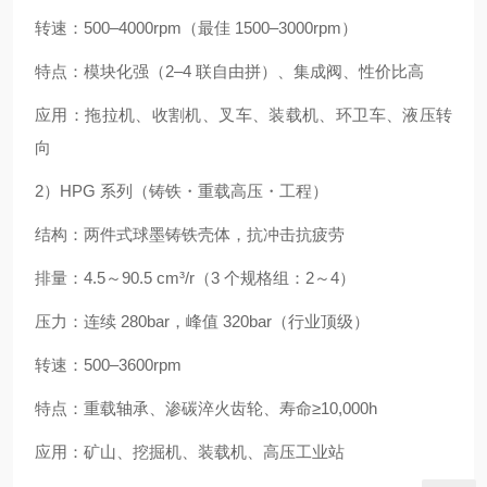
转速：500–4000rpm（最佳 1500–3000rpm）
特点：模块化强（2–4 联自由拼）、集成阀、性价比高
应用：拖拉机、收割机、叉车、装载机、环卫车、液压转
向
2）HPG 系列（铸铁・重载高压・工程）
结构：两件式球墨铸铁壳体，抗冲击抗疲劳
排量：4.5～90.5 cm³/r（3 个规格组：2～4）
压力：连续 280bar，峰值 320bar（行业顶级）
转速：500–3600rpm
特点：重载轴承、渗碳淬火齿轮、寿命≥10,000h
应用：矿山、挖掘机、装载机、高压工业站