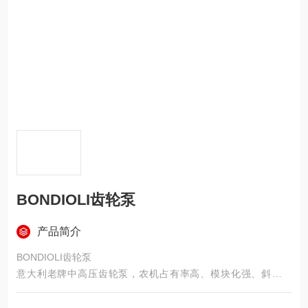
BONDIOLI齿轮泵
产品简介
BONDIOLI齿轮泵
意大利老牌中高压齿轮泵，农机占有率高、模块化强、斜齿低
噪、峰值 320bar、性价比突出，对标 CASAPPA，农机 / 轻型工
程必选。