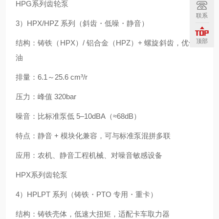
HPG系列齿轮泵
联系
3）HPX/HPZ 系列（斜齿・低噪・静音）
顶部
结构：铸铁（HPX）/ 铝合金（HPZ）+ 螺旋斜齿，优化困
油
排量：6.1～25.6 cm³/r
压力：峰值 320bar
噪音：比标准泵低 5–10dBA（≈68dB）
特点：静音 + 模块化兼容，可与标准泵混拼多联
应用：农机、静音工程机械、对噪音敏感设备
HPX系列齿轮泵
4）HPLPT 系列（铸铁・PTO 专用・重卡）
结构：铸铁壳体，低速大扭矩，适配卡车取力器