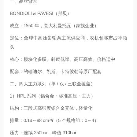
一、品牌背景
BONDIOLI & PAVESI（邦贝）
成立：1950 年，意大利曼托瓦（家族企业）
定位：全球中高压齿轮泵主流供应商，农机领域市占率领
头
核心：模块化多联、斜齿低噪、高压高效、价格适中
配套：约翰迪尔、凯斯、卡特彼勒等原厂配套
二、四大主力系列（单 / 双 / 三联全覆盖）
1）HPL 系列（铝合金・标准高压・主力）
结构：三段式高强度铝合金壳体，轻量化
排量：0.19～88 cm³/r（5 个规格组：0～4）
压力：连续 250bar，峰值 310bar