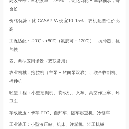
高效长寿：容积效率 **≥94%**；硬化齿轮 + 重载轴承，寿
命长
价格优势：比 CASAPPA 便宜10–15%，农机配套性价比
高
工况适配：-20℃～+80℃（氟胶可 + 120℃），抗冲击、抗
气蚀
四、典型应用场景（双联常用）
农业机械：拖拉机（主泵 + 转向泵双联）、联合收割机、
播种机
轻型工程：小型挖掘机、装载机、叉车、高空作业车、环
卫车
车载液压：卡车 PTO、自卸车、随车起重机、冷链车
工业液压：小型液压站、机床、注塑机、轻工机械