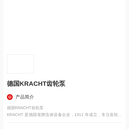
德国KRACHT齿轮泵
产品简介
德国KRACHT齿轮泵
KRACHT 是德国老牌流体设备企业，1911 年成立，专注齿轮泵
与流量控制元件制造，生产标准遵循德国工业规范，多用于风
电、船舶、化工、液压润滑等行业，产品工艺成熟、工况适配性