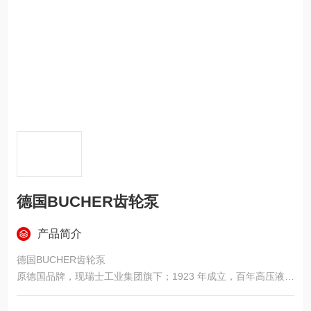
德国BUCHER齿轮泵
产品简介
德国BUCHER齿轮泵
原德国品牌，现瑞士工业集团旗下；1923 年成立，百年高压液压
老牌
核心强项：内啮合齿轮泵，主打超高压、高效率、超低脉动低