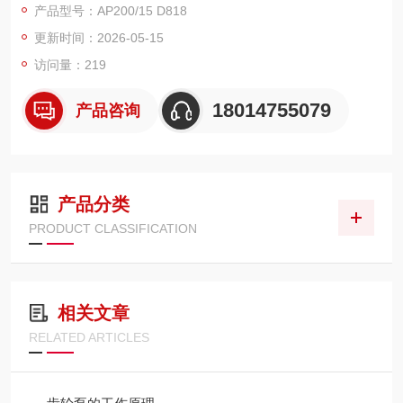
产品型号：AP200/15 D818
噪、长寿命
更新时间：2026-05-15
市场定位：工业高压、伺服驱动、工程机械、船舶、风电、压铸 /
注塑
访问量：219
关键认证：ATEX 防爆、ABS/DNV 船级、ISO、CE
18014755079
产品咨询
产品分类
PRODUCT CLASSIFICATION
相关文章
RELATED ARTICLES