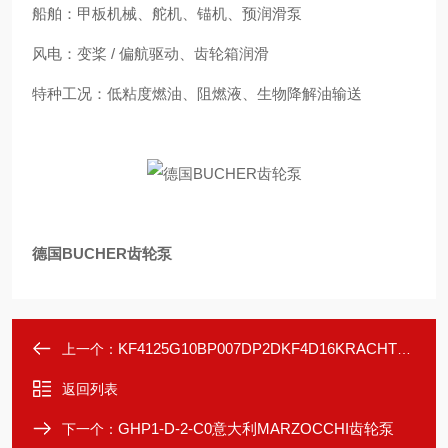
船舶：甲板机械、舵机、锚机、预润滑泵
风电：变桨 / 偏航驱动、齿轮箱润滑
特种工况：低粘度燃油、阻燃液、生物降解油输送
德国BUCHER齿轮泵
KF4125G10BP007DP2DKF4D16KRACHT齿轮泵
上一个：
返回列表
GHP1-D-2-C0意大利MARZOCCHI齿轮泵
下一个：