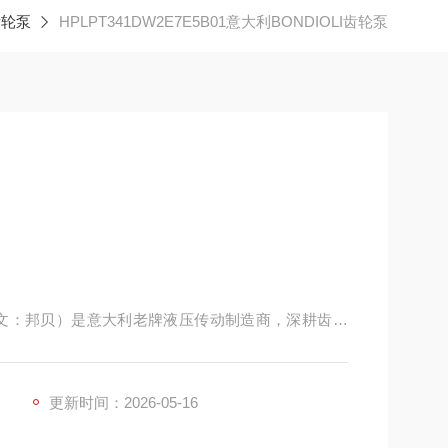
 齿轮泵
HPLPT341DW2E7E5B01意大利BONDIOLI齿轮泵
IOLI，中文：邦贝）是意大利老牌液压传动制造商，深耕齿轮
、模块化、长寿命著称，是移动液压与工业高压领域的主
机械与工业设备。
更新时间：2026-05-16