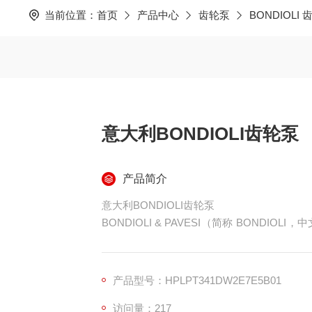
当前位置：
首页
产品中心
齿轮泵
BONDIOLI
意大利BONDIOLI齿轮泵
产品简介
意大利BONDIOLI齿轮泵
BONDIOLI & PAVESI（简称 BOND
泵与马达研发制造70 余年，以高压、静音
流品牌，欧洲原装生产，全球配套农机、工程
产品型号：HPLPT341DW2E7E5B01
访问量：217