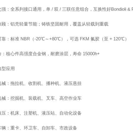
强：全系列接口通用，单 / 双 / 三联任意组合，互换性好Bondioli & Pa
兼顾：铝壳轻量节能；铸铁坚固耐用，覆盖从轻载到重载
靠：标准 NBR（-20℃～+80℃），可选 FKM 氟胶（至 + 120℃）
：核心件高强度合金钢，耐磨涂层，寿命 15000h+
典型应用
机械：拖拉机、收割机、播种机、液压悬挂
机械：挖掘机、装载机、叉车、高空作业车
液压：机床、注塑机、液压站、自动化设备
车辆：重卡、环卫车、自卸车、市政设备