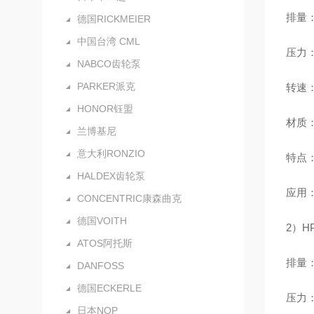
排量：0
德国RICKMEIER
中国台湾 CML
压力：连
NABCO齿轮泵
PARKER派克
转速：5
HONOR钰盟
材质：
兰博基尼
意大利RONZIO
特点：
HALDEX齿轮泵
应用
CONCENTRIC康森曲克
德国VOITH
2）H
ATOS阿托斯
排量：4
DANFOSS
德国ECKERLE
压力：连
日本NOP