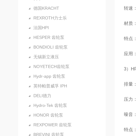
转速：5
德国KRACHT
REXROTH力士乐
材质
法国HPI
HESPER 齿轮泵
特点
BONDIOLI 齿轮泵
应用
无锡新立液压
NOYETECH齿轮泵
3）H
Hydr-app 齿轮泵
排量：6
英特帕普威孚 IPH
DELI德力
压力：铝
Hydro-Tek 齿轮泵
噪音：
HONOR 齿轮泵
REXPOWER 齿轮泵
特点：
BREVINI 齿轮泵