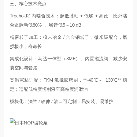
三、核心技术亮点
Trochoid® 内啮合技术：超低脉动 + 低噪 + 高效，比外啮
合泵脉动低80%+、噪音低5～10 dB
精密转子加工：粉末冶金 / 合金钢转子，微米级配合，磨
损极小，寿命长
集成化设计：马达一体型（3MF）、内置溢流阀，减少安
装空间与管路
宽温宽粘适配：FKM 氟橡胶密封，**-40℃～+130℃** 稳
定；适配低粘度切削液至高粘度润滑油
模块化：法兰 / 轴伸 / 油口可定制，易安装、易维护