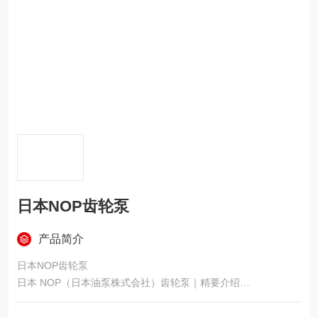
日本NOP齿轮泵
产品简介
日本NOP齿轮泵
​日本 NOP（日本油泵株式会社）齿轮泵｜精要介绍
NOP（Nippon Oil Pump），1919 年成立，日本百年专业制泵企
业，内啮合摆线齿轮泵（Trochoid®）；机床润滑日本市占约7