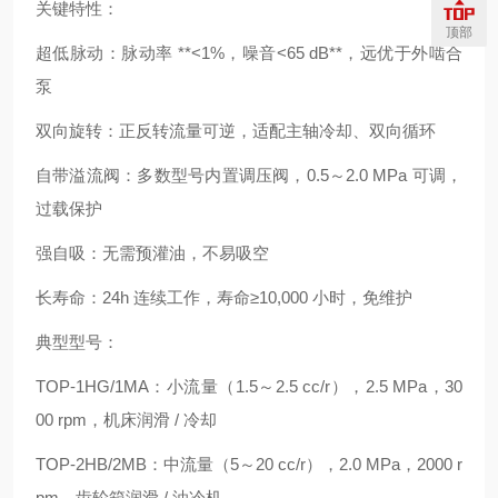
关键特性：
顶部
超低脉动：脉动率 **<1%，噪音<65 dB**，远优于外啮合
泵
双向旋转：正反转流量可逆，适配主轴冷却、双向循环
自带溢流阀：多数型号内置调压阀，0.5～2.0 MPa 可调，
过载保护
强自吸：无需预灌油，不易吸空
长寿命：24h 连续工作，寿命≥10,000 小时，免维护
典型型号：
TOP-1HG/1MA：小流量（1.5～2.5 cc/r），2.5 MPa，30
00 rpm，机床润滑 / 冷却
TOP-2HB/2MB：中流量（5～20 cc/r），2.0 MPa，2000 r
pm，齿轮箱润滑 / 油冷机