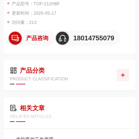
产品型号：TOP-212HBF
0%，定位低压精密润滑 + 冷却 + 燃油输送，以超低脉动、低
更新时间：2026-05-17
噪、长寿命、自吸强、马达一体化著称
访问量：213
18014755079
产品咨询
产品分类
PRODUCT CLASSIFICATION
相关文章
RELATED ARTICLES