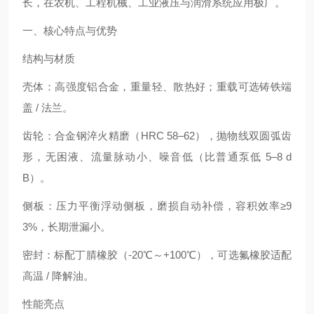
长，在农机、工程机械、工业液压与润滑系统应用极广。
一、核心特点与优势
结构与材质
壳体：高强度铝合金，重量轻、散热好；重载可选铸铁端
盖 / 法兰。
齿轮：合金钢淬火精磨（HRC 58–62），抛物线双圆弧齿
形，无困液、流量脉动小、噪音低（比普通泵低 5–8 d
B）。
侧板：压力平衡浮动侧板，磨损自动补偿，容积效率≥9
3%，长期泄漏小。
密封：标配丁腈橡胶（-20℃～+100℃），可选氟橡胶适配
高温 / 降解油。
性能亮点