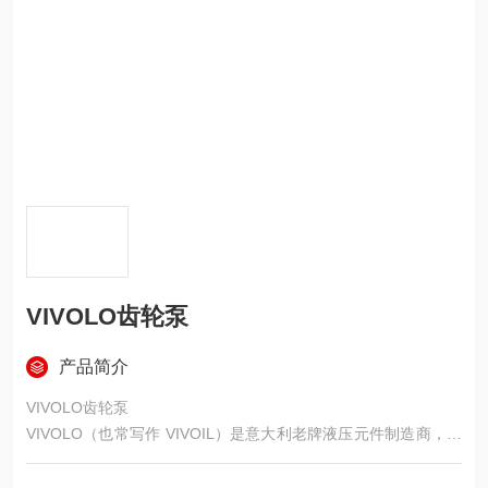
VIVOLO齿轮泵
产品简介
VIVOLO齿轮泵
VIVOLO（也常写作 VIVOIL）是意大利老牌液压元件制造商，总
部位于博洛尼亚，1985 年成立，主打铝合金外啮合高压齿轮泵，
以轻量化、高转速、低噪音、高容积效率见长，在农机、工程机