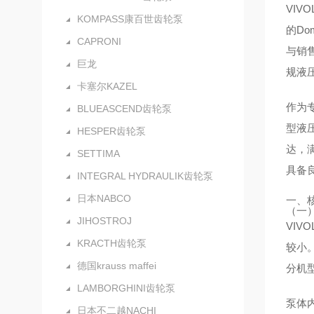
VIV
KOMPASS康百世齿轮泵
的Do
CAPRONI
与销
巨龙
规液
卡塞尔KAZEL
作为
BLUEASCEND齿轮泵
型液
HESPER齿轮泵
达，
SETTIMA
具备
INTEGRAL HYDRAULIK齿轮泵
日本NABCO
一、
（一
JIHOSTROJ
VI
KRACTH齿轮泵
较小
德国krauss maffei
分机
LAMBORGHINI齿轮泵
泵体
日本不二越NACHI