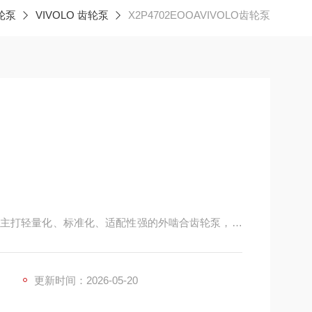
轮泵
VIVOLO 齿轮泵
X2P4702EOOAVIVOLO齿轮泵
主打轻量化、标准化、适配性强的外啮合齿轮泵，同
满足不同场景下的液压动力供给与动力转换需求，其
，与市面同规格主流产品具备良好的互换性。
更新时间：2026-05-20