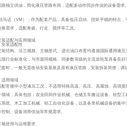
回路独立供油，简化液压管路布局，适配多动作同步作业的设备需求
 齿轮马达（VM）：作为配套产品，具备低压启动、扭矩平稳的特点
转换需求，适配卷扬、行走、搅拌等工况。
安装适配与应用领域
）安装适配性
安装结构、法兰规格、主轴形式、进出油口布置均遵循国际通用液压
实现行业标准化，与市面同规格、同参数等级的主流齿轮泵具备良好
配套时，一般无需改动安装基座及原有液压管路，安装拆装简便，调
）适用领域
适配常规中小型液压工况，不适用特殊高温、高压、高腐蚀、高强度
个领域，具体包括：农业田间作业机械、仓储叉车搬运设备、轻型工
压系统、木工加工机械、轻工自动化设备，以及各类机械设备的集中
作控制、设备润滑供油等常规需求。
常规使用与运维要求