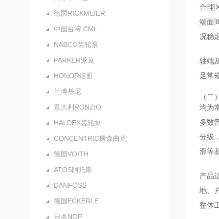
合理
德国RICKMEIER
端面
中国台湾 CML
况稳
NABCO齿轮泵
PARKER派克
轴端
足常
HONOR钰盟
兰博基尼
（二
意大利RONZIO
均为
多数
HALDEX齿轮泵
分级
CONCENTRIC康森曲克
滑等
德国VOITH
ATOS阿托斯
产品
DANFOSS
地、
德国ECKERLE
整体
日本NOP