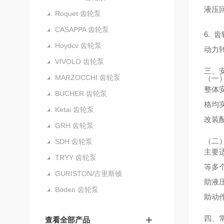
液压
Roquet 齿轮泵
CASAPPA 齿轮泵
6.
Hoydcv 齿轮泵
动力
VIVOLO 齿轮泵
三、
MARZOCCHI 齿轮泵
（一
整体
BUCHER 齿轮泵
格均
Ketai 齿轮泵
改装
GRH 齿轮泵
（二
SDH 齿轮泵
主要
TRYY 齿轮泵
等多
GURISTON/古里斯顿
助液
Boden 齿轮泵
助动
四、
查看全部产品