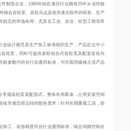
利的专业液压元件制造企业，1985年由在液压行业拥有25年从业经验
务聚焦于外啮合齿轮泵、齿轮马达及相关液压组件的研发、生产
有稳定的市场布局，尤其在工业、农业、轻型工程等常
压行业设计规范及生产加工标准组织生产，产品定位中小
合齿轮泵，同时可提供多联组合式齿轮泵及配套齿轮马
性能参数均符合行业通用标准，与市面同规格主流产品
贴合常规齿轮泵装配形式，整体布局紧凑，占用安装空间
连续常规负荷运转的散热需求；针对长期重载工况，部
削加工，齿形精度符合行业通用标准，啮合间隙控制在