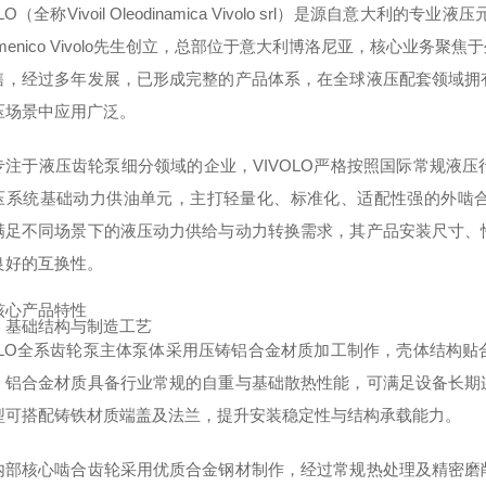
OLO（全称Vivoil Oleodinamica Vivolo srl）是源自意大
menico Vivolo先生创立，总部位于意大利博洛尼亚，核心业
售，经过多年发展，已形成完整的产品体系，在全球液压配套领域拥
压场景中应用广泛。
专注于液压齿轮泵细分领域的企业，VIVOLO严格按照国际常规液
压系统基础动力供油单元，主打轻量化、标准化、适配性强的外啮
满足不同场景下的液压动力供给与动力转换需求，其产品安装尺寸、
良好的互换性。
核心产品特性
）基础结构与制造工艺
VOLO全系齿轮泵主体泵体采用压铸铝合金材质加工制作，壳体结构
。铝合金材质具备行业常规的自重与基础散热性能，可满足设备长期
型可搭配铸铁材质端盖及法兰，提升安装稳定性与结构承载能力。
内部核心啮合齿轮采用优质合金钢材制作，经过常规热处理及精密磨