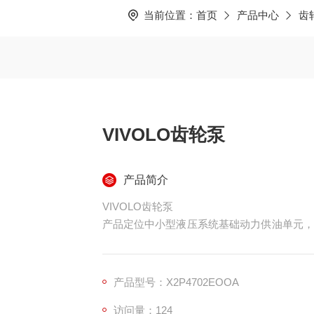
当前位置：
首页
产品中心
齿
VIVOLO齿轮泵
产品简介
VIVOLO齿轮泵
产品定位中小型液压系统基础动力供油单元，
时可提供多联组合式齿轮泵及配套齿轮马达，
产品安装尺寸、性能参数均符合行业通用标准
产品型号：X2P4702EOOA
访问量：124