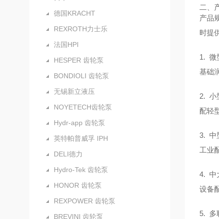
二、
德国KRACHT
产品
REXROTH力士乐
时提
法国HPI
1.
HESPER 齿轮泵
基础
BONDIOLI 齿轮泵
无锡新立液压
2. 
NOYETECH齿轮泵
配轻
Hydr-app 齿轮泵
3. 
英特帕普威孚 IPH
工业
DELI德力
Hydro-Tek 齿轮泵
4. 
HONOR 齿轮泵
设备
REXPOWER 齿轮泵
5.
BREVINI 齿轮泵