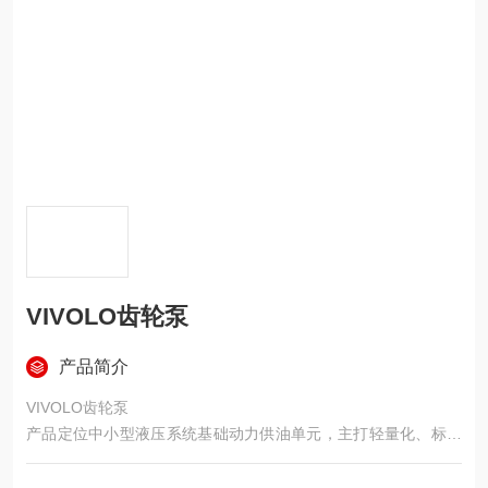
VIVOLO齿轮泵
产品简介
VIVOLO齿轮泵
产品定位中小型液压系统基础动力供油单元，主打轻量化、标准
化、适配性强的外啮合齿轮泵，同时可提供多联组合式齿轮泵及
配套齿轮马达，满足不同场景下的液压动力供给与动力转换需