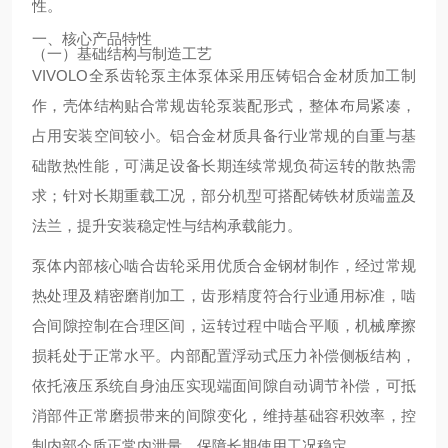
性。
一、核心产品特性
（一）基础结构与制造工艺
VIVOLO全系齿轮泵主体泵体采用压铸铝合金材质加工制
作，壳体结构贴合常规齿轮泵装配形式，整体布局紧凑，
占用安装空间较小。铝合金材质具备行业常规的自重与基
础散热性能，可满足设备长期连续常规负荷运转的散热需
求；针对长期重载工况，部分机型可搭配铸铁材质端盖及
法兰，提升安装稳定性与结构承载能力。
泵体内部核心啮合齿轮采用优质合金钢材制作，经过常规
热处理及精密磨削加工，齿形精度符合行业通用标准，啮
合间隙控制在合理区间，运转过程中啮合平顺，机械摩擦
损耗处于正常水平。内部配置浮动式压力补偿侧板结构，
依托液压系统自身油压实现端面间隙自动调节补偿，可抵
消部件正常磨损带来的间隙变化，维持基础容积效率，控
制内部介质正常内泄量，保障长期使用工况稳定。