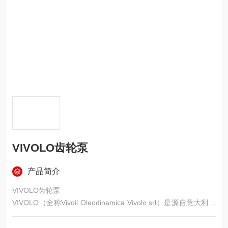
VIVOLO齿轮泵
产品简介
VIVOLO齿轮泵
VIVOLO（全称Vivoil Oleodinamica Vivolo srl）是源自意大利的
专业液压元件制造企业，1985年由Domenico Vivolo先生创立，
总部位于意大利博洛尼亚，核心业务聚焦于外啮合齿轮泵、齿轮