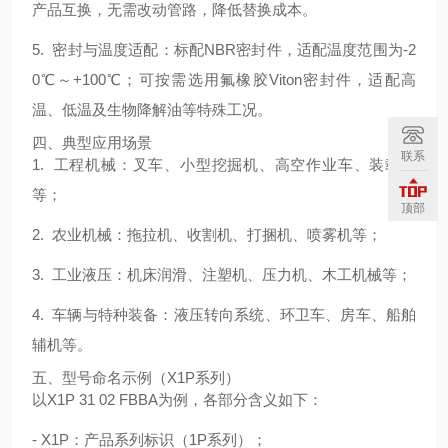
产品互换，无需改动管路，降低替换成本。
5. 密封与温度适配：标配NBR密封件，适配温度范围为‑2
0℃～+100℃；可按需选用氟橡胶Viton密封件，适配高
温、低温及生物降解油等特殊工况。
四、典型应用场景
联系
1. 工程机械：叉车、小型挖掘机、高空作业车、装载机
等；
顶部
2. 农业机械：拖拉机、收割机、打捆机、喷雾机等；
3. 工业液压：机床润滑、注塑机、压力机、木工机械等；
4. 车辆与特种装备：液压转向系统、环卫车、房车、船舶
辅机等。
五、型号命名示例（X1P系列）
以X1P 31 02 FBBA为例，各部分含义如下：
- X1P：产品系列标识（1P系列）；