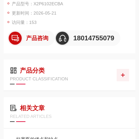
产品型号：X2P6102ECBA
马达及相关液压组件的研发、生产与销售，产品定位中小型液压
更新时间：2026-05-21
系统基础动力供油单元，广泛应用于工业、农业、轻型工程等常
规液压场景，其产品安装尺寸、性能参数均符合行
访问量：153
18014755079
产品咨询
产品分类
PRODUCT CLASSIFICATION
相关文章
RELATED ARTICLES