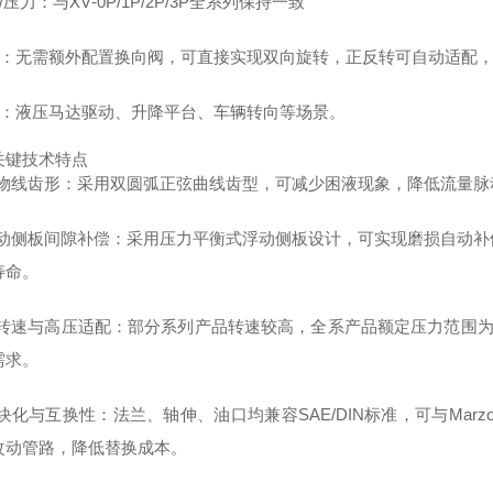
量/压力：与XV‑0P/1P/2P/3P全系列保持一致
特点：无需额外配置换向阀，可直接实现双向旋转，正反转可自动适配
应用：液压马达驱动、升降平台、车辆转向等场景。
关键技术特点
 抛物线齿形：采用双圆弧正弦曲线齿型，可减少困液现象，降低流量
 浮动侧板间隙补偿：采用压力平衡式浮动侧板设计，可实现磨损自动
寿命。
高转速与高压适配：部分系列产品转速较高，全系产品额定压力范围为220–
需求。
模块化与互换性：法兰、轴伸、油口均兼容SAE/DIN标准，可与Marzocch
改动管路，降低替换成本。