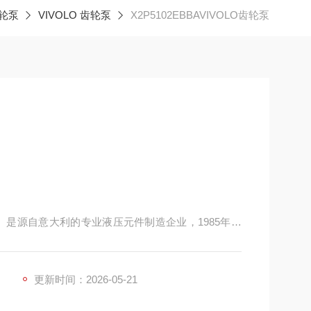
轮泵
VIVOLO 齿轮泵
X2P5102EBBAVIVOLO齿轮泵
Vivolo srl）是源自意大利的专业液压元件制造企业，1985年由
于意大利博洛尼亚，核心业务聚焦于外啮合齿轮泵、齿轮马达
位中小型液压系统基础动力供油单元，广泛应用于工
安装尺寸、性能参数均符合行
更新时间：2026-05-21