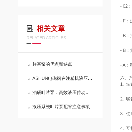
- 0
- F
相关文章
- B
RELATED ARTICLES
- B
柱塞泵的优点和缺点
- A
六、
ASHUN电磁阀在注塑机液压系统中怎么用？换向控制与稳定运行方案梳理
1.
油研叶片泵：高效液压传动的重要元件
2.
液压系统叶片泵配管注意事项
3.
4.