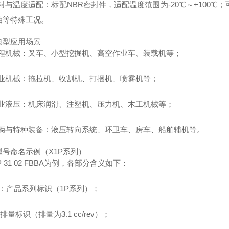
密封与温度适配：标配NBR密封件，适配温度范围为‑20℃～+100℃
油等特殊工况。
典型应用场景
 工程机械：叉车、小型挖掘机、高空作业车、装载机等；
 农业机械：拖拉机、收割机、打捆机、喷雾机等；
 工业液压：机床润滑、注塑机、压力机、木工机械等；
 车辆与特种装备：液压转向系统、环卫车、房车、船舶辅机等。
型号命名示例（X1P系列）
P 31 02 FBBA为例，各部分含义如下：
1P：产品系列标识（1P系列）；
1：排量标识（排量为3.1 cc/rev）；