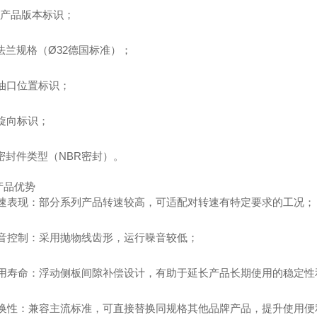
2：产品版本标识；
：法兰规格（Ø32德国标准）；
：油口位置标识；
：旋向标识；
：密封件类型（NBR密封）。
产品优势
 转速表现：部分系列产品转速较高，可适配对转速有特定要求的工况；
 噪音控制：采用抛物线齿形，运行噪音较低；
 使用寿命：浮动侧板间隙补偿设计，有助于延长产品长期使用的稳定性
 互换性：兼容主流标准，可直接替换同规格其他品牌产品，提升使用便