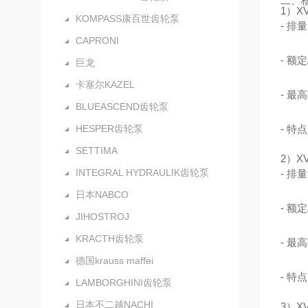
二、核
1）X
KOMPASS康百世齿轮泵
- 排量：
CAPRONI
- 额定
巨龙
卡塞尔KAZEL
- 最高
BLUEASCEND齿轮泵
HESPER齿轮泵
- 
SETTIMA
2）X
INTEGRAL HYDRAULIK齿轮泵
- 排量：
日本NABCO
- 额定
JIHOSTROJ
KRACTH齿轮泵
- 最高
德国krauss maffei
- 
LAMBORGHINI齿轮泵
日本不二越NACHI
3）X