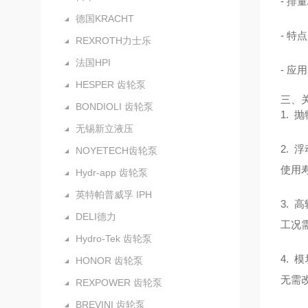
- 排
德国KRACHT
- 
REXROTH力士乐
法国HPI
- 
HESPER 齿轮泵
三、
BONDIOLI 齿轮泵
1.
无锡新立液压
2.
NOYETECH齿轮泵
使用
Hydr-app 齿轮泵
英特帕普威孚 IPH
3. 
DELI德力
工况
Hydro-Tek 齿轮泵
4. 
HONOR 齿轮泵
无需
REXPOWER 齿轮泵
BREVINI 齿轮泵