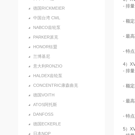
- 排量：
德国RICKMEIER
中国台湾 CML
- 额定
NABCO齿轮泵
- 最高
PARKER派克
HONOR钰盟
- 
兰博基尼
4）X
意大利RONZIO
- 排量
HALDEX齿轮泵
CONCENTRIC康森曲克
- 额定
德国VOITH
- 最高
ATOS阿托斯
DANFOSS
- 
德国ECKERLE
5）X
日本NOP