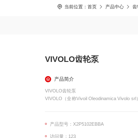
当前位置：
首页
产品中心
齿
VIVOLO齿轮泵
产品简介
VIVOLO齿轮泵
VIVOLO（全称Vivoil Oleodinamica 
Domenico Vivolo先生创立，总部位
及相关液压组件的研发、生产与销售，产品定
业、农业、轻型工程等常规液压场景，其产品
产品型号：X2P5102EBBA
访问量：123