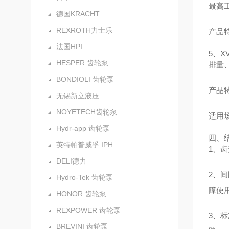
最高工
德国KRACHT
REXROTH力士乐
产品
法国HPI
5、X
HESPER 齿轮泵
排量、
BONDIOLI 齿轮泵
产品
无锡新立液压
NOYETECH齿轮泵
适用
Hydr-app 齿轮泵
四、
英特帕普威孚 IPH
1、
DELI德力
2、
Hydro-Tek 齿轮泵
障使
HONOR 齿轮泵
REXPOWER 齿轮泵
3、
BREVINI 齿轮泵