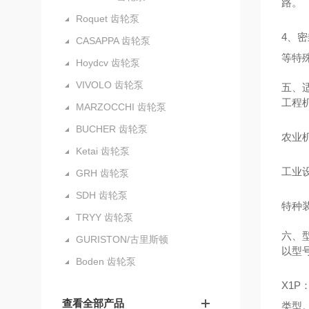
路。
Roquet 齿轮泵
4、密
CASAPPA 齿轮泵
等特
Hoydcv 齿轮泵
VIVOLO 齿轮泵
五、
工程
MARZOCCHI 齿轮泵
BUCHER 齿轮泵
农业
Ketai 齿轮泵
工业
GRH 齿轮泵
SDH 齿轮泵
特种
TRYY 齿轮泵
六、型
GURISTON/古里斯顿
以型号
Boden 齿轮泵
X1P
查看全部产品
类型