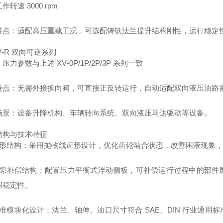
作转速 3000 rpm
特点：适配高压重载工况，可选配铸铁法兰提升结构刚性，运行稳定
V‑R 双向可逆系列
压力参数与上述 XV‑0P/1P/2P/3P 系列一致
特点：无需外接换向阀，可直接正反转运行，自动适配双向液压油路
场景：设备升降机构、车辆转向系统、双向液压马达驱动等设备。
结构与技术特征
齿形结构：采用抛物线齿形设计，优化齿轮啮合状态，改善困液现象
间隙补偿结构：配置压力平衡式浮动侧板，可补偿运行过程中的部件
用稳定性。
标准模块化设计：法兰、轴伸、油口尺寸符合 SAE、DIN 行业通