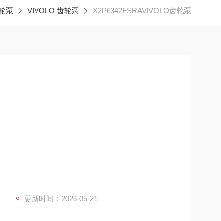
轮泵
VIVOLO 齿轮泵
X2P6342FSRAVIVOLO齿轮泵
ica Vivolo srl，1985 年成立于意大利博洛尼亚，是专注于
元件的专业制造企业。产品全系意大利本土生产，依
化的产品体系，广泛配套各类中小型液压系统。
更新时间：2026-05-21