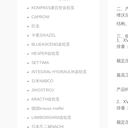
KOMPASS康百世齿轮泵
二、
维沃
CAPRONI
结构
巨龙
卡塞尔KAZEL
三、
1、X
BLUEASCEND齿轮泵
排量：0
HESPER齿轮泵
额定压力
SETTIMA
INTEGRAL HYDRAULIK齿轮泵
最高工
日本NABCO
产品
JIHOSTROJ
KRACTH齿轮泵
2、X
排量：0
德国krauss maffei
LAMBORGHINI齿轮泵
额定压力
日本不二越NACHI