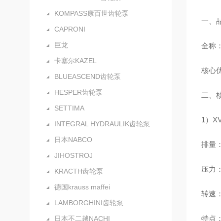
KOMPASS康百世齿轮泵
一、
CAPRONI
巨龙
全称：V
卡塞尔KAZEL
核心优
BLUEASCEND齿轮泵
HESPER齿轮泵
二、核
SETTIMA
1）X
INTEGRAL HYDRAULIK齿轮泵
日本NABCO
排量：0
JIHOSTROJ
压力：额
KRACTH齿轮泵
德国krauss maffei
转速：
LAMBORGHINI齿轮泵
特点
日本不二越NACHI