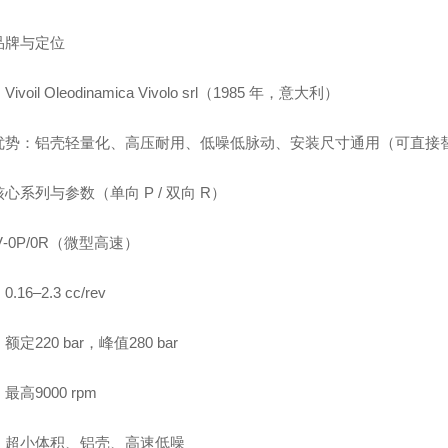
品牌与定位
ivoil Oleodinamica Vivolo srl（1985 年，意大利）
势：铝壳轻量化、高压耐用、低噪低脉动、安装尺寸通用（可直接替换 Mar
心系列与参数（单向 P / 双向 R）
V‑0P/0R（微型高速）
.16–2.3 cc/rev
定220 bar，峰值280 bar
最高9000 rpm
：超小体积、铝壳、高速低噪