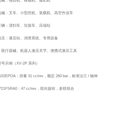
机械：拖拉机、移栽机、撒肥机
机械：叉车、小型挖机、装载机、高空作业车
车辆：清扫车、垃圾车、压缩站
液压：液压站、润滑系统、专用设备
：医疗器械、机器人液压关节、便携式液压工具
号示例（XV‑2P 系列）
102EPOA：排量 31 cc/rev，额定 260 bar，标准法兰 / 轴伸
4721FSRA0：47 cc/rev，双向旋转，多联组合