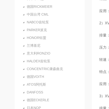
德国RICKMEIER
应用
中国台湾 CML
NABCO齿轮泵
2）X
PARKER派克
排量：0
HONOR钰盟
兰博基尼
压力：额
意大利RONZIO
转速：
HALDEX齿轮泵
CONCENTRIC康森曲克
特点
德国VOITH
应用
ATOS阿托斯
DANFOSS
3）X
德国ECKERLE
日本NOP
排量：4