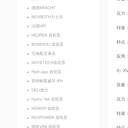
德国KRACHT
压力：额
REXROTH力士乐
法国HPI
转速：
HESPER 齿轮泵
特点
BONDIOLI 齿轮泵
无锡新立液压
应用
NOYETECH齿轮泵
4）X
Hydr-app 齿轮泵
英特帕普威孚 IPH
排量：4
DELI德力
压力：额
Hydro-Tek 齿轮泵
HONOR 齿轮泵
转速：最
REXPOWER 齿轮泵
BREVINI 齿轮泵
特点