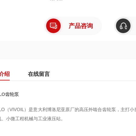
全称：Vivoil Oleodinamica Vivolo srl（1
产品咨询
核心优势：铝壳轻量化、高压耐用、低噪低脉
介绍
在线留言
OLO齿轮泵
VOLO（VIVOIL）是意大利博洛尼亚原厂的高压外啮合齿轮泵，主
机、小微工程机械与工业液压站。