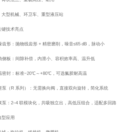
：大型机械、环卫车、重型液压站
关键技术亮点
噪齿形：抛物线齿形 + 精密磨削，噪音≤65 dB，脉动小
浮动侧板：间隙补偿，内泄小、容积效率高、温升低
温密封：标准−20℃～+80℃，可选氟胶耐高温
可逆泵（R 系列）：无需换向阀，直接双向旋转，简化系统
多联泵：2–4 联模块化，共吸独立出，高低压组合，适配多回路
典型应用