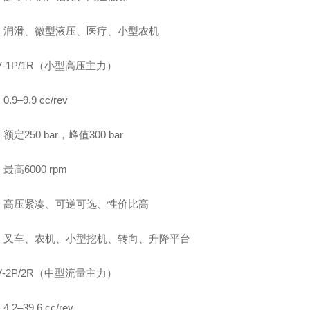
：润滑、微型液压、医疗、小型农机
V‑1P/1R（小型高压主力）
.9–9.9 cc/rev
定250 bar，峰值300 bar
最高6000 rpm
：高压紧凑、可逆可选、性价比高
：叉车、农机、小型挖机、转向、升降平台
V‑2P/2R（中型流量主力）
.2–39.6 cc/rev