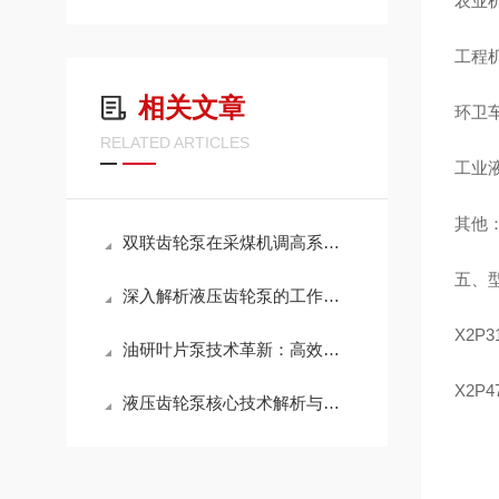
农业
工程
相关文章
环卫
RELATED ARTICLES
工业
其他
双联齿轮泵在采煤机调高系统里的运用
五、型
深入解析液压齿轮泵的工作原理与性能优化策略，提升液压系统效率
X2P3
油研叶片泵技术革新：高效能、低噪音的工业流体传动解决方案探索
X2P
液压齿轮泵核心技术解析与应用指南