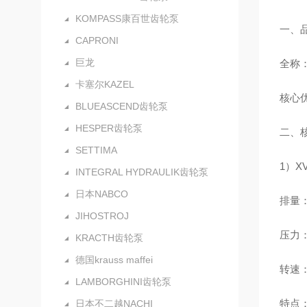
KOMPASS康百世齿轮泵
一、
CAPRONI
巨龙
全称：V
卡塞尔KAZEL
核心优
BLUEASCEND齿轮泵
HESPER齿轮泵
二、核
SETTIMA
1）X
INTEGRAL HYDRAULIK齿轮泵
日本NABCO
排量：0
JIHOSTROJ
压力：额
KRACTH齿轮泵
德国krauss maffei
转速：
LAMBORGHINI齿轮泵
特点
日本不二越NACHI