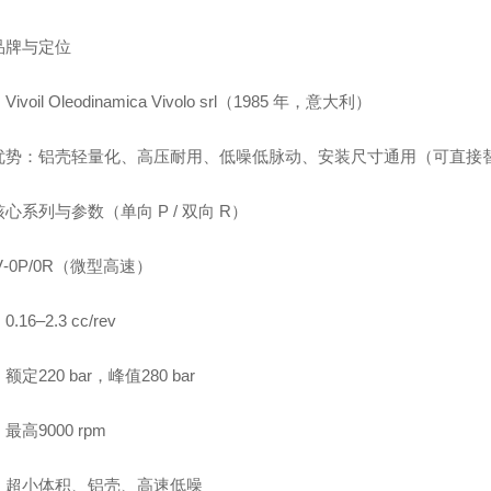
品牌与定位
ivoil Oleodinamica Vivolo srl（1985 年，意大利）
势：铝壳轻量化、高压耐用、低噪低脉动、安装尺寸通用（可直接替换 Mar
心系列与参数（单向 P / 双向 R）
V‑0P/0R（微型高速）
.16–2.3 cc/rev
定220 bar，峰值280 bar
最高9000 rpm
：超小体积、铝壳、高速低噪