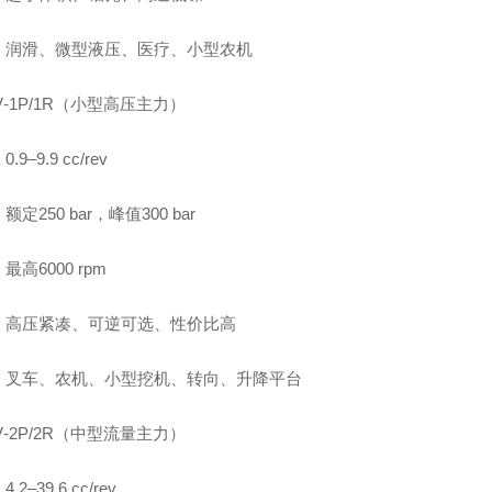
：润滑、微型液压、医疗、小型农机
V‑1P/1R（小型高压主力）
.9–9.9 cc/rev
定250 bar，峰值300 bar
最高6000 rpm
：高压紧凑、可逆可选、性价比高
：叉车、农机、小型挖机、转向、升降平台
V‑2P/2R（中型流量主力）
.2–39.6 cc/rev