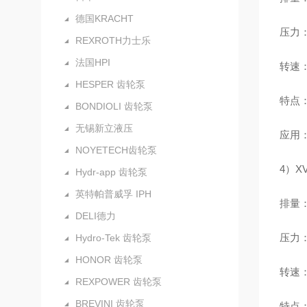
德国KRACHT
压力：额
REXROTH力士乐
法国HPI
转速：
HESPER 齿轮泵
特点
BONDIOLI 齿轮泵
无锡新立液压
应用
NOYETECH齿轮泵
4）X
Hydr-app 齿轮泵
英特帕普威孚 IPH
排量：4
DELI德力
压力：额
Hydro-Tek 齿轮泵
HONOR 齿轮泵
转速：最
REXPOWER 齿轮泵
BREVINI 齿轮泵
特点