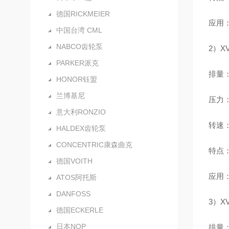
德国RICKMEIER
应用
中国台湾 CML
NABCO齿轮泵
2）X
PARKER派克
排量：0
HONOR钰盟
兰博基尼
压力：额
意大利RONZIO
转速：
HALDEX齿轮泵
CONCENTRIC康森曲克
特点
德国VOITH
应用
ATOS阿托斯
DANFOSS
3）X
德国ECKERLE
日本NOP
排量：4