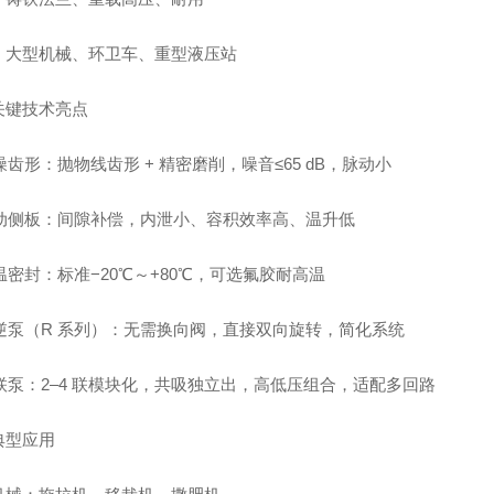
：大型机械、环卫车、重型液压站
关键技术亮点
噪齿形：抛物线齿形 + 精密磨削，噪音≤65 dB，脉动小
浮动侧板：间隙补偿，内泄小、容积效率高、温升低
温密封：标准−20℃～+80℃，可选氟胶耐高温
可逆泵（R 系列）：无需换向阀，直接双向旋转，简化系统
多联泵：2–4 联模块化，共吸独立出，高低压组合，适配多回路
典型应用