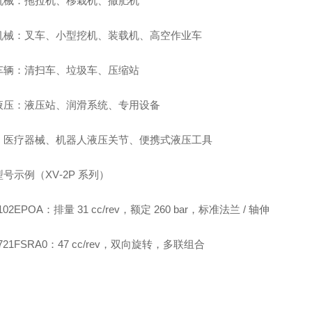
机械：拖拉机、移栽机、撒肥机
机械：叉车、小型挖机、装载机、高空作业车
车辆：清扫车、垃圾车、压缩站
液压：液压站、润滑系统、专用设备
：医疗器械、机器人液压关节、便携式液压工具
号示例（XV‑2P 系列）
102EPOA：排量 31 cc/rev，额定 260 bar，标准法兰 / 轴伸
4721FSRA0：47 cc/rev，双向旋转，多联组合