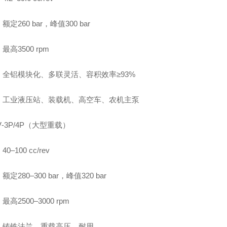
定260 bar，峰值300 bar
最高3500 rpm
：全铝模块化、多联灵活、容积效率≥93%
：工业液压站、装载机、高空车、农机主泵
V‑3P/4P（大型重载）
0–100 cc/rev
定280–300 bar，峰值320 bar
高2500–3000 rpm
：铸铁法兰、重载高压、耐用