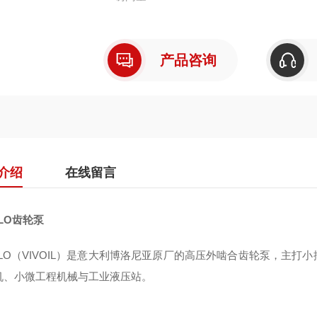
全称：Vivoil Oleodinamica Vivolo srl（1
产品咨询
核心优势：铝壳轻量化、高压耐用、低噪低脉
介绍
在线留言
OLO齿轮泵
VOLO（VIVOIL）是意大利博洛尼亚原厂的高压外啮合齿轮泵，主
机、小微工程机械与工业液压站。