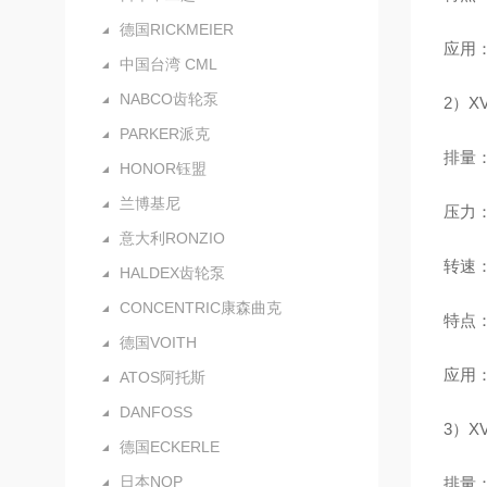
德国RICKMEIER
应用
中国台湾 CML
NABCO齿轮泵
2）X
PARKER派克
排量：0
HONOR钰盟
兰博基尼
压力：额
意大利RONZIO
转速：
HALDEX齿轮泵
CONCENTRIC康森曲克
特点
德国VOITH
应用
ATOS阿托斯
DANFOSS
3）X
德国ECKERLE
日本NOP
排量：4