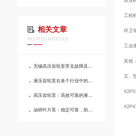
农业
工程
相关文章
环卫
RELATED ARTICLES
工业
其他
无锡高压齿轮泵常见故障及维修方法：快速解决漏油、压力不足等问题
五、型
液压齿轮泵在各个行业中的应用以及未来发展趋势
X2P3
高压齿轮泵：高效可靠的液压系统核心部件
X2P
油研叶片泵：稳定可靠，助力流体传输系统高效运行