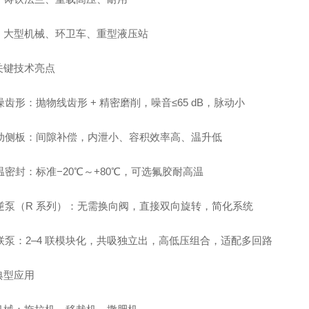
：大型机械、环卫车、重型液压站
关键技术亮点
噪齿形：抛物线齿形 + 精密磨削，噪音≤65 dB，脉动小
浮动侧板：间隙补偿，内泄小、容积效率高、温升低
温密封：标准−20℃～+80℃，可选氟胶耐高温
可逆泵（R 系列）：无需换向阀，直接双向旋转，简化系统
多联泵：2–4 联模块化，共吸独立出，高低压组合，适配多回路
典型应用