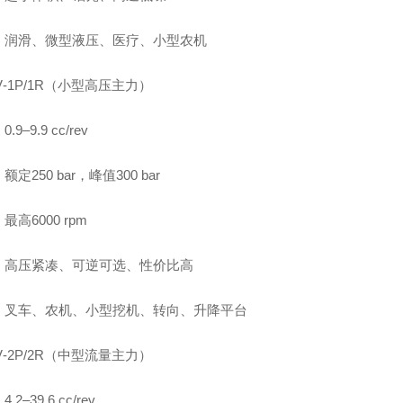
：润滑、微型液压、医疗、小型农机
V‑1P/1R（小型高压主力）
.9–9.9 cc/rev
定250 bar，峰值300 bar
最高6000 rpm
：高压紧凑、可逆可选、性价比高
：叉车、农机、小型挖机、转向、升降平台
V‑2P/2R（中型流量主力）
.2–39.6 cc/rev