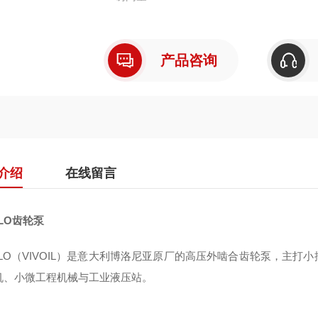
全称：Vivoil Oleodinamica Vivolo srl（1
产品咨询
核心优势：铝壳轻量化、高压耐用、低噪低脉
介绍
在线留言
OLO齿轮泵
VOLO（VIVOIL）是意大利博洛尼亚原厂的高压外啮合齿轮泵，主
机、小微工程机械与工业液压站。