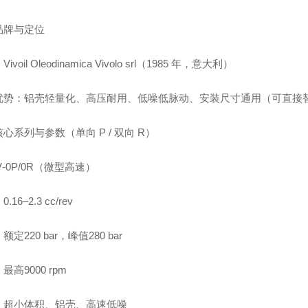
品牌与定位
ivoil Oleodinamica Vivolo srl（1985 年，意大利）
势：铝壳轻量化、高压耐用、低噪低脉动、安装尺寸通用（可直接替换 Mar
心系列与参数（单向 P / 双向 R）
V‑0P/0R（微型高速）
.16–2.3 cc/rev
定220 bar，峰值280 bar
最高9000 rpm
：超小体积、铝壳、高速低噪