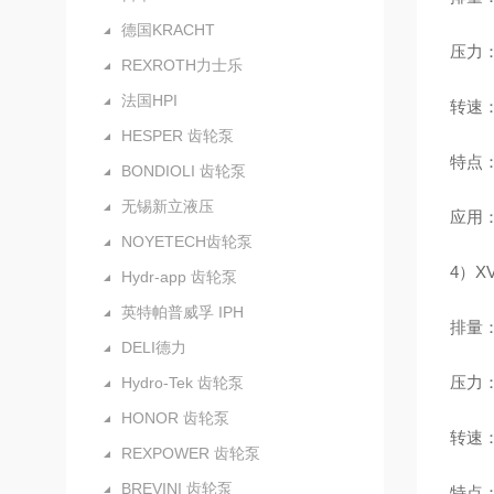
德国KRACHT
压力：额
REXROTH力士乐
法国HPI
转速：
HESPER 齿轮泵
特点
BONDIOLI 齿轮泵
无锡新立液压
应用
NOYETECH齿轮泵
4）X
Hydr-app 齿轮泵
英特帕普威孚 IPH
排量：4
DELI德力
压力：额
Hydro-Tek 齿轮泵
HONOR 齿轮泵
转速：最
REXPOWER 齿轮泵
BREVINI 齿轮泵
特点