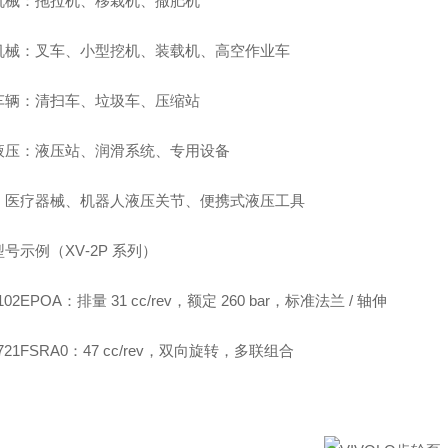
机械：拖拉机、移栽机、撒肥机
机械：叉车、小型挖机、装载机、高空作业车
车辆：清扫车、垃圾车、压缩站
液压：液压站、润滑系统、专用设备
：医疗器械、机器人液压关节、便携式液压工具
号示例（XV‑2P 系列）
102EPOA：排量 31 cc/rev，额定 260 bar，标准法兰 / 轴伸
4721FSRA0：47 cc/rev，双向旋转，多联组合