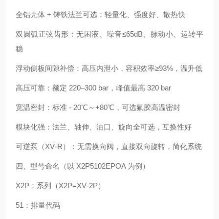
全铝壳体 + 铸铁法兰可选：轻量化、强度好、散热快
双圆弧正弦齿形：无困液、噪音≤65dB、脉动小、运转平
稳
浮动侧板间隙补偿：高压内泄小，容积效率≥93%，温升低
高压可靠：额定 220–300 bar，峰值最高 320 bar
宽温密封：标准 - 20℃～+80℃，可选氟胶高温密封
模块化强：法兰、轴伸、油口、旋向全可选，互换性好
可逆泵（XV‑R）：无需换向阀，直接双向旋转，简化系统
四、型号命名（以 X2P5102EPOA 为例）
X2P：系列（X2P=XV‑2P）
51：排量代码