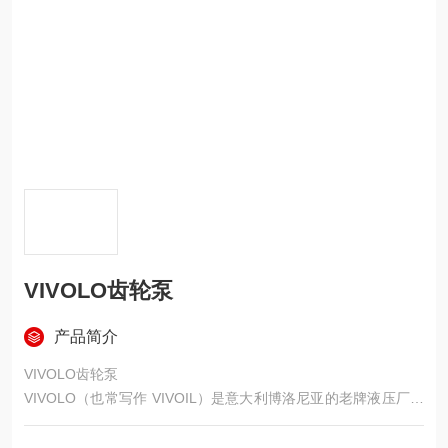
VIVOLO齿轮泵
产品简介
VIVOLO齿轮泵
VIVOLO（也常写作 VIVOIL）是意大利博洛尼亚的老牌液压厂，
1985 年成立，主打铝合金壳体、小排量、高压、低噪、模块化外
啮合齿轮泵，在工程机械、农机、环卫车、工业液压里用得非常