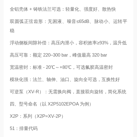
全铝壳体 + 铸铁法兰可选：轻量化、强度好、散热快
双圆弧正弦齿形：无困液、噪音≤65dB、脉动小、运转平
稳
浮动侧板间隙补偿：高压内泄小，容积效率≥93%，温升低
高压可靠：额定 220–300 bar，峰值最高 320 bar
宽温密封：标准 - 20℃～+80℃，可选氟胶高温密封
模块化强：法兰、轴伸、油口、旋向全可选，互换性好
可逆泵（XV‑R）：无需换向阀，直接双向旋转，简化系统
四、型号命名（以 X2P5102EPOA 为例）
X2P：系列（X2P=XV‑2P）
51：排量代码