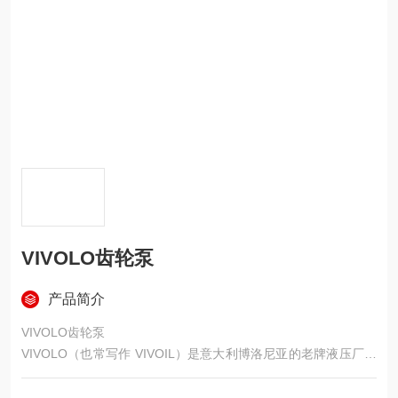
VIVOLO齿轮泵
产品简介
VIVOLO齿轮泵
VIVOLO（也常写作 VIVOIL）是意大利博洛尼亚的老牌液压厂，
1985 年成立，主打铝合金壳体、小排量、高压、低噪、模块化外
啮合齿轮泵，在工程机械、农机、环卫车、工业液压里用得非常