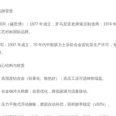
品牌背景
SPER（赫思博）：1877 年成立，罗马尼亚老牌液压制造商；19
工艺对标国际品牌。
公司：1937 年成立，70 年代中期获力士乐铝合金齿轮泵生产许可，专注
准。
核心结构与材质
：高强度铝合金（轻量化、散热好）；高压工况可选铸铁端盖。
：合金钢淬火精磨，齿形优化，降低困液与流量脉动。
：压力平衡式浮动侧板，磨损自动补偿，容积效率稳定（≥92%）。