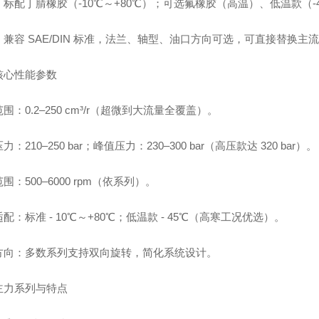
标配丁腈橡胶（-10℃～+80℃）；可选氟橡胶（高温）、低温款（-
兼容 SAE/DIN 标准，法兰、轴型、油口方向可选，可直接替换主
核心性能参数
围：0.2–250 cm³/r（超微到大流量全覆盖）。
力：210–250 bar；峰值压力：230–300 bar（高压款达 320 bar）。
围：500–6000 rpm（依系列）。
配：标准 - 10℃～+80℃；低温款 - 45℃（高寒工况优选）。
方向：多数系列支持双向旋转，简化系统设计。
主力系列与特点