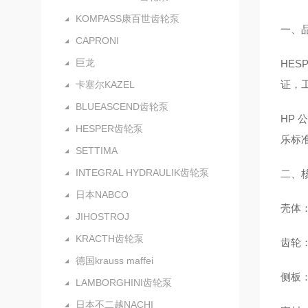
KOMPASS康百世齿轮泵
一、
CAPRONI
巨龙
HE
证，
卡塞尔KAZEL
BLUEASCEND齿轮泵
HP 
HESPER齿轮泵
乐标
SETTIMA
INTEGRAL HYDRAULIK齿轮泵
二、
日本NABCO
壳体
JIHOSTROJ
KRACTH齿轮泵
齿轮
德国krauss maffei
侧板
LAMBORGHINI齿轮泵
日本不二越NACHI