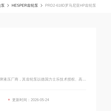
轮泵
HESPER齿轮泵
PRD2-618D罗马尼亚HP齿轮泵
洲老牌液压厂商，其齿轮泵以德国力士乐技术授权、高压
替代意大利马祖奇、CASAPPA 等品牌。
更新时间：2026-05-24