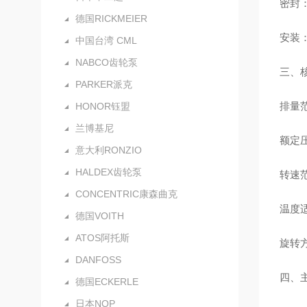
密封：
德国RICKMEIER
安装：
中国台湾 CML
NABCO齿轮泵
三、
PARKER派克
排量范
HONOR钰盟
兰博基尼
额定压
意大利RONZIO
HALDEX齿轮泵
转速范
CONCENTRIC康森曲克
温度适
德国VOITH
ATOS阿托斯
旋转
DANFOSS
四、
德国ECKERLE
日本NOP