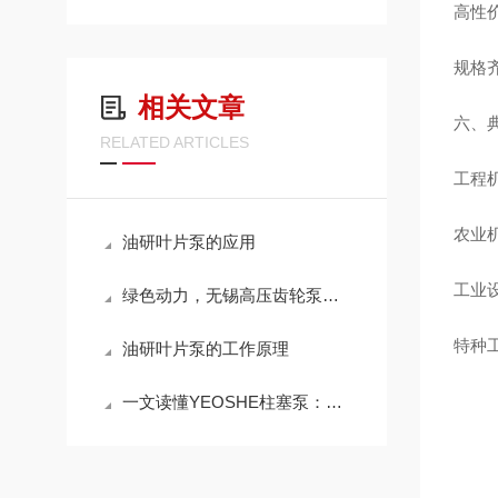
高性
规格齐
相关文章
六、
RELATED ARTICLES
工程
农业
油研叶片泵的应用
工业
绿色动力，无锡高压齿轮泵：能效与环保的双重飞跃
特种
油研叶片泵的工作原理
一文读懂YEOSHE柱塞泵：结构特点与工业场景应用