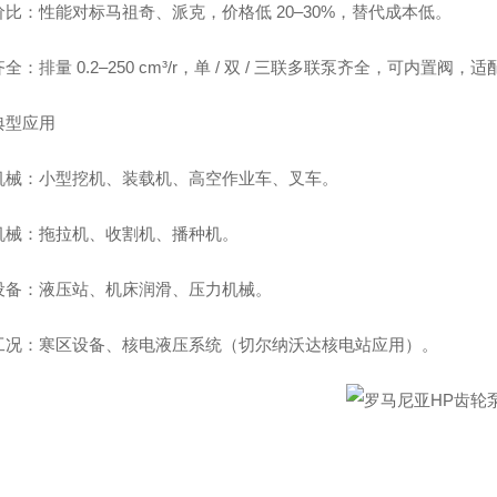
价比：性能对标马祖奇、派克，价格低 20–30%，替代成本低。
全：排量 0.2–250 cm³/r，单 / 双 / 三联多联泵齐全，可内置阀，
典型应用
机械：小型挖机、装载机、高空作业车、叉车。
机械：拖拉机、收割机、播种机。
设备：液压站、机床润滑、压力机械。
工况：寒区设备、核电液压系统（切尔纳沃达核电站应用）。