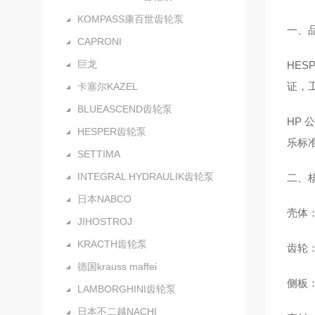
KOMPASS康百世齿轮泵
一、
CAPRONI
巨龙
HE
证，
卡塞尔KAZEL
BLUEASCEND齿轮泵
HP 
HESPER齿轮泵
乐标
SETTIMA
INTEGRAL HYDRAULIK齿轮泵
二、
日本NABCO
壳体
JIHOSTROJ
KRACTH齿轮泵
齿轮
德国krauss maffei
侧板
LAMBORGHINI齿轮泵
日本不二越NACHI