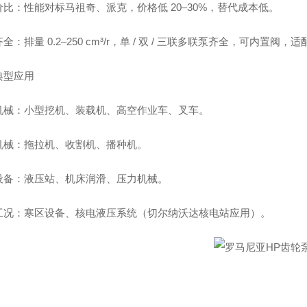
价比：性能对标马祖奇、派克，价格低 20–30%，替代成本低。
全：排量 0.2–250 cm³/r，单 / 双 / 三联多联泵齐全，可内置阀，
典型应用
机械：小型挖机、装载机、高空作业车、叉车。
机械：拖拉机、收割机、播种机。
设备：液压站、机床润滑、压力机械。
工况：寒区设备、核电液压系统（切尔纳沃达核电站应用）。