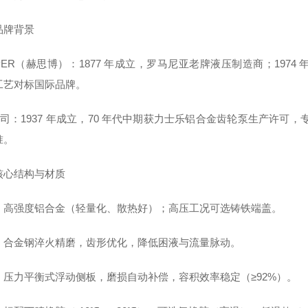
品牌背景
SPER（赫思博）：1877 年成立，罗马尼亚老牌液压制造商；19
工艺对标国际品牌。
公司：1937 年成立，70 年代中期获力士乐铝合金齿轮泵生产许可，专注
准。
核心结构与材质
：高强度铝合金（轻量化、散热好）；高压工况可选铸铁端盖。
：合金钢淬火精磨，齿形优化，降低困液与流量脉动。
：压力平衡式浮动侧板，磨损自动补偿，容积效率稳定（≥92%）。