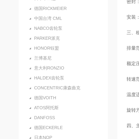
密封：
德国RICKMEIER
安装：
中国台湾 CML
NABCO齿轮泵
三、
PARKER派克
排量范
HONOR钰盟
兰博基尼
额定压
意大利RONZIO
HALDEX齿轮泵
转速范
CONCENTRIC康森曲克
温度适
德国VOITH
ATOS阿托斯
旋转
DANFOSS
四、
德国ECKERLE
日本NOP