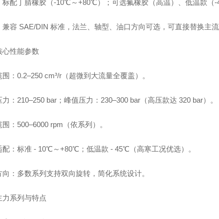
标配丁腈橡胶（-10℃～+80℃）；可选氟橡胶（高温）、低温款（-
兼容 SAE/DIN 标准，法兰、轴型、油口方向可选，可直接替换主
核心性能参数
围：0.2–250 cm³/r（超微到大流量全覆盖）。
力：210–250 bar；峰值压力：230–300 bar（高压款达 320 bar）。
围：500–6000 rpm（依系列）。
配：标准 - 10℃～+80℃；低温款 - 45℃（高寒工况优选）。
方向：多数系列支持双向旋转，简化系统设计。
主力系列与特点