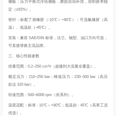
侧板：压力平衡式浮动侧板，磨损自动补偿，容积效率稳
定（≥92%）。
密封：标配丁腈橡胶（-10℃～+80℃）；可选氟橡胶（高
温）、低温款（-45℃）。
安装：兼容 SAE/DIN 标准，法兰、轴型、油口方向可选，
可直接替换主流品牌。
三、核心性能参数
排量范围：0.2–250 cm³/r（超微到大流量全覆盖）。
额定压力：210–250 bar；峰值压力：230–300 bar（高压
款达 320 bar）。
转速范围：500–6000 rpm（依系列）。
温度适配：标准 - 10℃～+80℃；低温款 - 45℃（高寒工况
优选）。