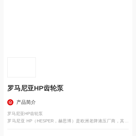
罗马尼亚HP齿轮泵
产品简介
罗马尼亚HP齿轮泵
罗马尼亚 HP（HESPER，赫思博）是欧洲老牌液压厂商，其齿
轮泵以德国力士乐技术授权、高压耐用、低温适配强、性价比高
为核心优势，广泛替代意大利马祖奇、CASAPPA 等品牌。