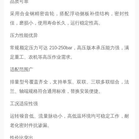
品质可靠
采用合金钢精密齿轮，搭配浮动侧板补偿结构，密封性
佳，磨损小，使用寿命长久，运行稳定性高。
压力性能优异
常规额定压力可达 210-250bar，高压版本承压能力强，满
足重工、农机等高压作业需求。
适配范围广
排量型号覆盖齐全，支持单泵、双联、三联多联组合，法
兰、轴端规格符合通用标准，替换安装便捷。
工况适应性强
运转噪音低、流量脉动小，高低温环境均可稳定工作，耐
老化密封件抗渗漏。
性价比突出