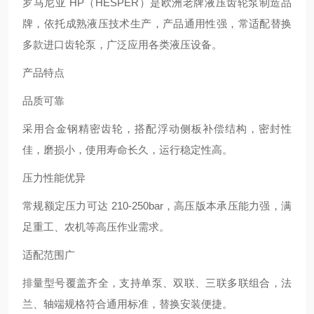
罗马尼亚 HP（HESPER）是欧洲老牌液压齿轮泵制造品
牌，依托成熟液压技术生产，产品通用性强，常适配替换
多款进口齿轮泵，广泛应用各类液压设备。
产品特点
品质可靠
采用合金钢精密齿轮，搭配浮动侧板补偿结构，密封性
佳，磨损小，使用寿命长久，运行稳定性高。
压力性能优异
常规额定压力可达 210-250bar，高压版本承压能力强，满
足重工、农机等高压作业需求。
适配范围广
排量型号覆盖齐全，支持单泵、双联、三联多联组合，法
兰、轴端规格符合通用标准，替换安装便捷。