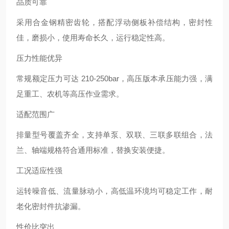
品质可靠
采用合金钢精密齿轮，搭配浮动侧板补偿结构，密封性
佳，磨损小，使用寿命长久，运行稳定性高。
压力性能优异
常规额定压力可达 210-250bar，高压版本承压能力强，满
足重工、农机等高压作业需求。
适配范围广
排量型号覆盖齐全，支持单泵、双联、三联多联组合，法
兰、轴端规格符合通用标准，替换安装便捷。
工况适应性强
运转噪音低、流量脉动小，高低温环境均可稳定工作，耐
老化密封件抗渗漏。
性价比突出