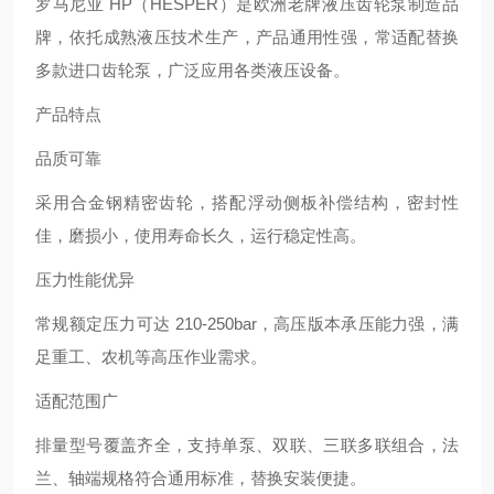
罗马尼亚 HP（HESPER）是欧洲老牌液压齿轮泵制造品
牌，依托成熟液压技术生产，产品通用性强，常适配替换
多款进口齿轮泵，广泛应用各类液压设备。
产品特点
品质可靠
采用合金钢精密齿轮，搭配浮动侧板补偿结构，密封性
佳，磨损小，使用寿命长久，运行稳定性高。
压力性能优异
常规额定压力可达 210-250bar，高压版本承压能力强，满
足重工、农机等高压作业需求。
适配范围广
排量型号覆盖齐全，支持单泵、双联、三联多联组合，法
兰、轴端规格符合通用标准，替换安装便捷。