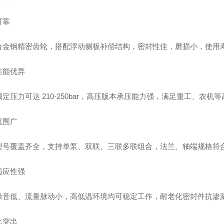
可靠
合金钢精密齿轮，搭配浮动侧板补偿结构，密封性佳，磨损小，使用
性能优异
定压力可达 210-250bar，高压版本承压能力强，满足重工、农机
范围广
型号覆盖齐全，支持单泵、双联、三联多联组合，法兰、轴端规格符
适应性强
噪音低、流量脉动小，高低温环境均可稳定工作，耐老化密封件抗渗
比突出