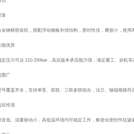
特点
可靠
合金钢精密齿轮，搭配浮动侧板补偿结构，密封性佳，磨损小，使用
性能优异
定压力可达 210-250bar，高压版本承压能力强，满足重工、农机
范围广
型号覆盖齐全，支持单泵、双联、三联多联组合，法兰、轴端规格符
适应性强
噪音低、流量脉动小，高低温环境均可稳定工作，耐老化密封件抗渗