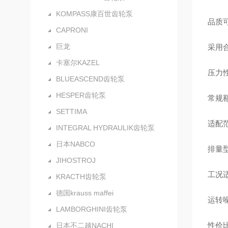
KOMPASS康百世齿轮泵
品质
CAPRONI
巨龙
采用
卡塞尔KAZEL
压力
BLUEASCEND齿轮泵
HESPER齿轮泵
常规额
SETTIMA
适配
INTEGRAL HYDRAULIK齿轮泵
日本NABCO
排量
JIHOSTROJ
工况
KRACTH齿轮泵
德国krauss maffei
运转
LAMBORGHINI齿轮泵
性价
日本不二越NACHI