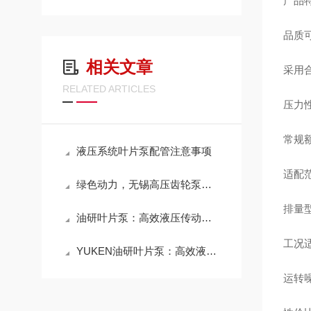
产品
品质
相关文章
采用
RELATED ARTICLES
压力
常规额
液压系统叶片泵配管注意事项
适配
绿色动力，无锡高压齿轮泵：能效与环保的双重飞跃
排量
油研叶片泵：高效液压传动的重要元件
工况
YUKEN油研叶片泵：高效液压传动的重要组成部分
运转