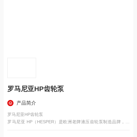
罗马尼亚HP齿轮泵
产品简介
罗马尼亚HP齿轮泵
罗马尼亚 HP（HESPER）是欧洲老牌液压齿轮泵制造品牌，依
托德国力士乐成熟技术打造，产品承压能力强、低温适配性优
异，性价比突出，广泛适配各类液压设备，可同规格替换多款进