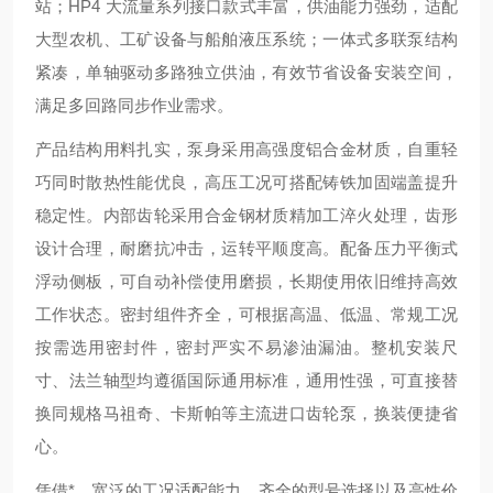
站；HP4 大流量系列接口款式丰富，供油能力强劲，适配
大型农机、工矿设备与船舶液压系统；一体式多联泵结构
紧凑，单轴驱动多路独立供油，有效节省设备安装空间，
满足多回路同步作业需求。
产品结构用料扎实，泵身采用高强度铝合金材质，自重轻
巧同时散热性能优良，高压工况可搭配铸铁加固端盖提升
稳定性。内部齿轮采用合金钢材质精加工淬火处理，齿形
设计合理，耐磨抗冲击，运转平顺度高。配备压力平衡式
浮动侧板，可自动补偿使用磨损，长期使用依旧维持高效
工作状态。密封组件齐全，可根据高温、低温、常规工况
按需选用密封件，密封严实不易渗油漏油。整机安装尺
寸、法兰轴型均遵循国际通用标准，通用性强，可直接替
换同规格马祖奇、卡斯帕等主流进口齿轮泵，换装便捷省
心。
凭借*、宽泛的工况适配能力、齐全的型号选择以及高性价