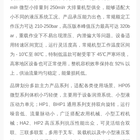
ml/r 微型小排量到 250ml/r 大排量机型俱全，能够适配大
小不同的液压系统工况。产品承压能力出色，常规额定工
作压力可达 210-250bar，高压版本峰值压力最高可达 320b
ar，重载作业下不易出现泄压、内泄偏大等问题。设备适
用转速区间宽泛，运行灵活度高，常规机型工作温度区间
为 - 10℃至 80℃，特制低温款可耐受零下 45℃严寒环境，
高寒地区设备也可正常使用，整机容积效率保持在 92% 以
上，供油流量均匀稳定，能量损耗低。
品牌划分多款主力产品系列，适配各类使用场景。HP05
微型系列体积小巧轻便，主要用于设备润滑系统、小型液
压动力单元；HP1、BHP1 通用系列支持双向旋转，运行
噪音低、流量脉动小，广泛搭配农用机械、小型工程机
械；HA2、HP2 高压系列抗压性能出众，可灵活组合双
联、三联多联泵，多用于叉车、装载机以及中小型液压泵