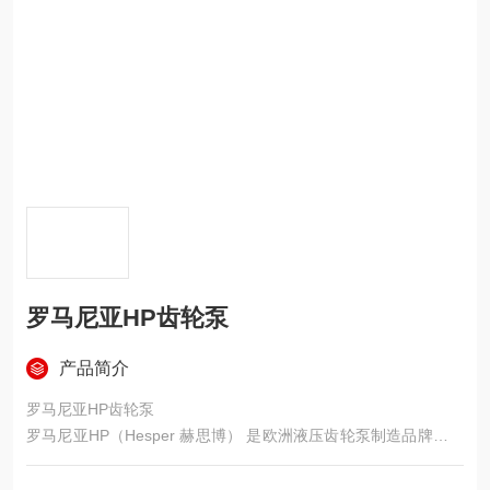
罗马尼亚HP齿轮泵
产品简介
罗马尼亚HP齿轮泵
罗马尼亚HP（Hesper 赫思博） 是欧洲液压齿轮泵制造品牌，依
托成熟工艺与高压技术，产品对标国际品牌，凭借高压耐用、低
温性能优异、通用性强、性价比高的优势，广泛应用于工业、工