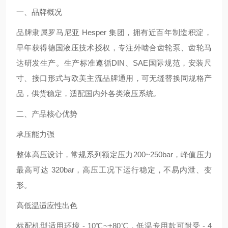
一、品牌概况
品牌隶属罗马尼亚 Hesper 集团，拥有近百年制造积淀，
早年获得德国液压技术授权，专注外啮合齿轮泵、齿轮马
达研发生产。生产标准遵循DIN、SAE国际规范，安装尺
寸、接口形式与欧美主流品牌通用，可无缝替换同规格产
品，供货稳定，适配国内外各类液压系统。
二、产品核心优势
承压能力强
整体高压设计，常规系列额定压力200~250bar，峰值压力
最高可达 320bar，高压工况下运行稳定，不易内泄、变
形。
高低温适应性出色
标配机型适用环境 - 10℃~+80℃，低温专用款可耐受 - 4