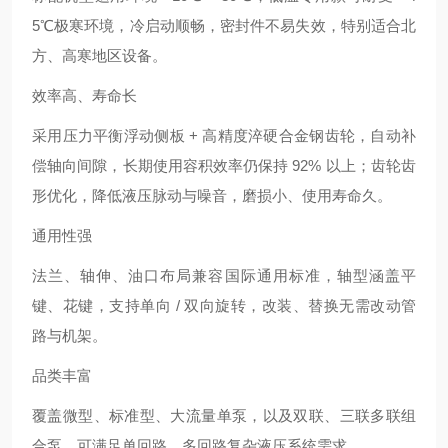
5℃极寒环境，冷启动顺畅，密封件不易失效，特别适合北
方、高寒地区设备。
效率高、寿命长
采用压力平衡浮动侧板 + 高精度淬硬合金钢齿轮，自动补
偿轴向间隙，长期使用容积效率仍保持 92% 以上；齿轮齿
形优化，降低液压脉动与噪音，磨损小、使用寿命久。
通用性强
法兰、轴伸、油口布局兼容国际通用标准，轴型涵盖平
键、花键，支持单向 / 双向旋转，改装、替换无需改动管
路与机架。
品类丰富
覆盖微型、标准型、大流量单泵，以及双联、三联多联组
合泵，可满足单回路、多回路复杂液压系统需求。