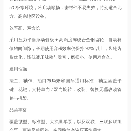
5℃极寒环境，冷启动顺畅，密封件不易失效，特别适合北
方、高寒地区设备。
效率高、寿命长
采用压力平衡浮动侧板 + 高精度淬硬合金钢齿轮，自动补
偿轴向间隙，长期使用容积效率仍保持 92% 以上；齿轮齿
形优化，降低液压脉动与噪音，磨损小、使用寿命久。
通用性强
法兰、轴伸、油口布局兼容国际通用标准，轴型涵盖平
键、花键，支持单向 / 双向旋转，改装、替换无需改动管
路与机架。
品类丰富
覆盖微型、标准型、大流量单泵，以及双联、三联多联组
合泵，可满足单回路、多回路复杂液压系统需求。