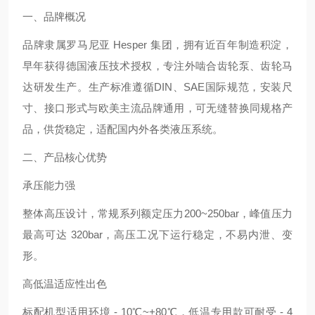
一、品牌概况
品牌隶属罗马尼亚 Hesper 集团，拥有近百年制造积淀，
早年获得德国液压技术授权，专注外啮合齿轮泵、齿轮马
达研发生产。生产标准遵循DIN、SAE国际规范，安装尺
寸、接口形式与欧美主流品牌通用，可无缝替换同规格产
品，供货稳定，适配国内外各类液压系统。
二、产品核心优势
承压能力强
整体高压设计，常规系列额定压力200~250bar，峰值压力
最高可达 320bar，高压工况下运行稳定，不易内泄、变
形。
高低温适应性出色
标配机型适用环境 - 10℃~+80℃，低温专用款可耐受 - 4