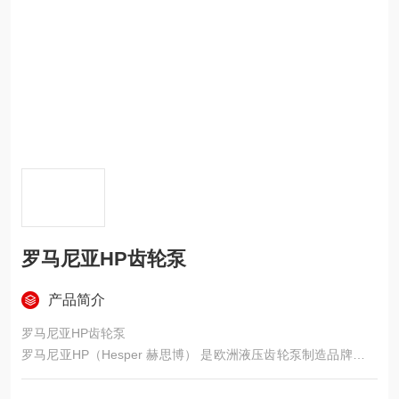
罗马尼亚HP齿轮泵
产品简介
罗马尼亚HP齿轮泵
罗马尼亚HP（Hesper 赫思博） 是欧洲液压齿轮泵制造品牌，依
托成熟工艺与高压技术，产品对标国际品牌，凭借高压耐用、低
温性能优异、通用性强、性价比高的优势，广泛应用于工业、工