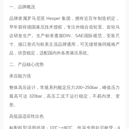
一、品牌概况
品牌隶属罗马尼亚 Hesper 集团，拥有近百年制造积淀，
早年获得德国液压技术授权，专注外啮合齿轮泵、齿轮马
达研发生产。生产标准遵循DIN、SAE国际规范，安装尺
寸、接口形式与欧美主流品牌通用，可无缝替换同规格产
品，供货稳定，适配国内外各类液压系统。
二、产品核心优势
承压能力强
整体高压设计，常规系列额定压力200~250bar，峰值压力
最高可达 320bar，高压工况下运行稳定，不易内泄、变
形。
高低温适应性出色
标配机型适用环境 - 10℃~+80℃，低温专用款可耐受 - 4