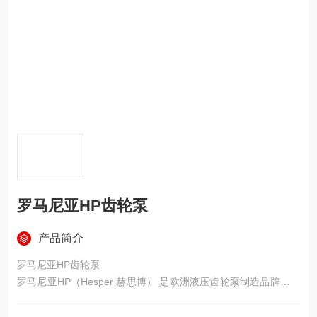
罗马尼亚HP齿轮泵
产品简介
罗马尼亚HP齿轮泵
罗马尼亚HP（Hesper 赫思博） 是欧洲液压齿轮泵制造品牌，依
托成熟工艺与高压技术，产品对标国际品牌，凭借高压耐用、低
温性能优异、通用性强、性价比高的优势，广泛应用于工业、工