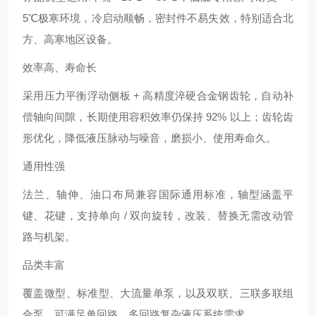
5℃极寒环境，冷启动顺畅，密封件不易失效，特别适合北
方、高寒地区设备。
效率高、寿命长
采用压力平衡浮动侧板 + 高精度淬硬合金钢齿轮，自动补
偿轴向间隙，长期使用容积效率仍保持 92% 以上；齿轮齿
形优化，降低液压脉动与噪音，磨损小、使用寿命久。
通用性强
法兰、轴伸、油口布局兼容国际通用标准，轴型涵盖平
键、花键，支持单向 / 双向旋转，改装、替换无需改动管
路与机架。
品类丰富
覆盖微型、标准型、大流量单泵，以及双联、三联多联组
合泵，可满足单回路、多回路复杂液压系统需求。