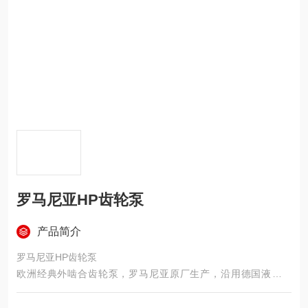
罗马尼亚HP齿轮泵
产品简介
罗马尼亚HP齿轮泵
欧洲经典外啮合齿轮泵，罗马尼亚原厂生产，沿用德国液压技
术，高压、耐低温、通用性强、性价比高，安装尺寸符合 DIN/SA
E 标准，可直接替换欧美主流品牌齿轮泵，广泛用于工程机械、