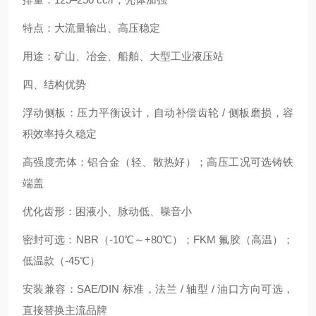
特点：大流量输出、高压稳定
用途：矿山、冶金、船舶、大型工业液压站
四、结构优势
浮动侧板：压力平衡设计，自动补偿齿轮 / 侧板磨损，容
积效率持久稳定
高强度壳体：铝合金（轻、散热好）；高压工况可选铸铁
端盖
优化齿形：困液小、脉动低、噪音小
密封可选：NBR（-10℃～+80℃）；FKM 氟胶（高温）；
低温款（-45℃）
安装兼容：SAE/DIN 标准，法兰 / 轴型 / 油口方向可选，
直接替换主流品牌