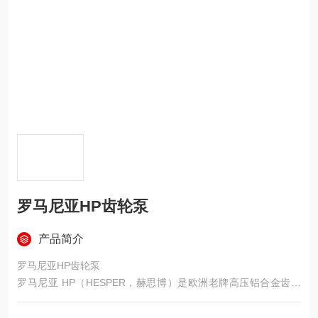
罗马尼亚HP齿轮泵
产品简介
罗马尼亚HP齿轮泵
罗马尼亚 HP（HESPER，赫思博）是欧洲老牌高压铝合金齿轮
泵，技术源自德国力士乐、性价比高、低温性能强、可直接替换
马祖奇 / 卡萨帕 / 派克，在工程机械、农机、寒区设备应用极