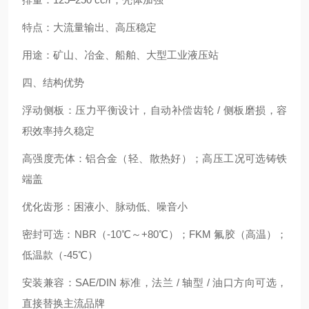
特点：大流量输出、高压稳定
用途：矿山、冶金、船舶、大型工业液压站
四、结构优势
浮动侧板：压力平衡设计，自动补偿齿轮 / 侧板磨损，容
积效率持久稳定
高强度壳体：铝合金（轻、散热好）；高压工况可选铸铁
端盖
优化齿形：困液小、脉动低、噪音小
密封可选：NBR（-10℃～+80℃）；FKM 氟胶（高温）；
低温款（-45℃）
安装兼容：SAE/DIN 标准，法兰 / 轴型 / 油口方向可选，
直接替换主流品牌