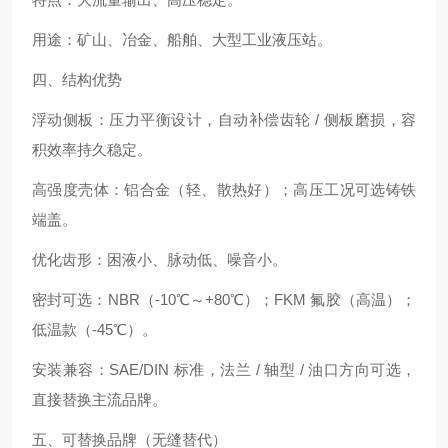
用途：矿山、冶金、船舶、大型工业液压站。
四、结构优势
浮动侧板：压力平衡设计，自动补偿齿轮 / 侧板磨损，容
积效率持久稳定。
高强度壳体：铝合金（轻、散热好）；高压工况可选铸铁
端盖。
优化齿形：困液小、脉动低、噪音小。
密封可选：NBR（-10℃～+80℃）；FKM 氟胶（高温）；
低温款（-45℃）。
安装兼容：SAE/DIN 标准，法兰 / 轴型 / 油口方向可选，
直接替换主流品牌。
五、可替换品牌（无缝替代）