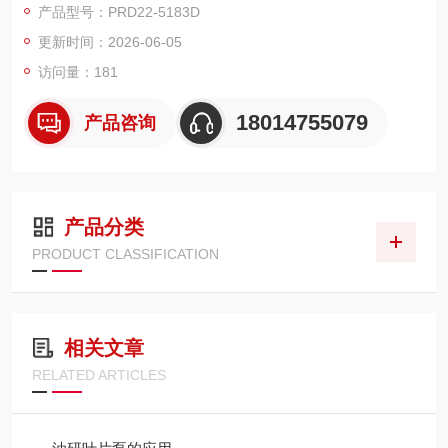
产品型号：PRD22-5183D
定位：欧洲老牌高压铝合金齿轮泵，高性价比（比意系便宜 20%
更新时间：2026-06-05
–30%）、低温性能强、可直接替换马祖奇 / 卡萨帕 / 派克。
认证：ISO 9001、ISCIR；可用于核电站液压系统。
访问量：181
18014755079
产品咨询
产品分类
PRODUCT CLASSIFICATION
相关文章
RELATED ARTICLES