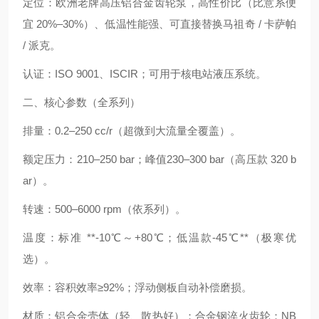
定位：欧洲老牌高压铝合金齿轮泵，高性价比（比意系便
宜 20%–30%）、低温性能强、可直接替换马祖奇 / 卡萨帕
/ 派克。
认证：ISO 9001、ISCIR；可用于核电站液压系统。
二、核心参数（全系列）
排量：0.2–250 cc/r（超微到大流量全覆盖）。
额定压力：210–250 bar；峰值230–300 bar（高压款 320 b
ar）。
转速：500–6000 rpm（依系列）。
温度：标准 **-10℃～+80℃；低温款-45℃**（极寒优
选）。
效率：容积效率≥92%；浮动侧板自动补偿磨损。
材质：铝合金壳体（轻、散热好）；合金钢淬火齿轮；NB