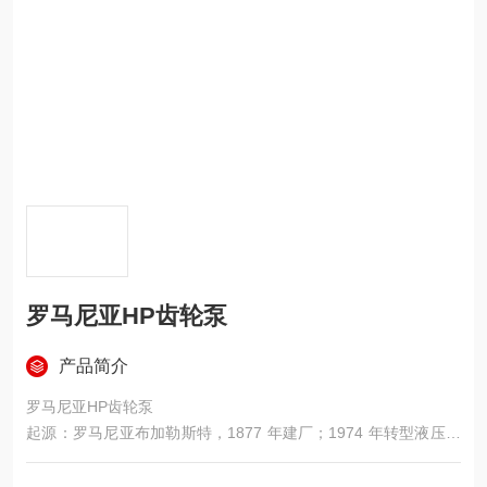
罗马尼亚HP齿轮泵
产品简介
罗马尼亚HP齿轮泵
起源：罗马尼亚布加勒斯特，1877 年建厂；1974 年转型液压；
1970 年代中期获德国力士乐 Rexroth 技术授权，生产 1PF2G2/
AZPF 系列，至今 40 + 年。