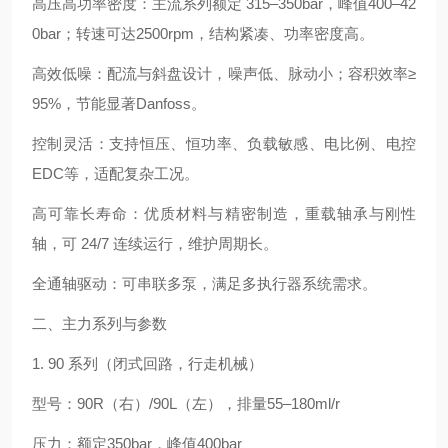
高压高功率密度：主流系列额定 315–350bar，峰值400–42
0bar；转速可达2500rpm，结构紧凑、功率密度高。
高效低噪：配流与斜盘设计，噪声低、脉动小；容积效率≥
95%，节能显著Danfoss。
控制灵活：支持恒压、恒功率、负载敏感、电比例、电控
EDC等，适配复杂工况。
高可靠长寿命：优质材料与精密制造，重载轴承与刚性
轴，可 24/7 连续运行，维护周期长。
全通轴驱动：可串联多泵，满足多执行器系统需求。
二、主力系列与参数
1. 90 系列（闭式回路，行走机械）
型号：90R（右）/90L（左），排量55–180ml/r
压力：额定350bar，峰值400bar