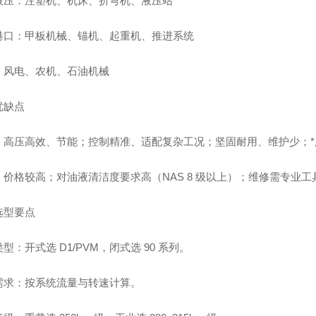
液压：注塑机、机床、折弯机、液压站
港口：甲板机械、锚机、起重机、推进系统
：风电、农机、石油机械
优缺点
：高压高效、节能；控制精准、适配复杂工况；坚固耐用、维护少；*
：价格较高；对油液清洁度要求高（NAS 8 级以上）；维修需专业工
选型要点
型：开式选 D1/PVM，闭式选 90 系列。
需求：按系统流量与转速计算。