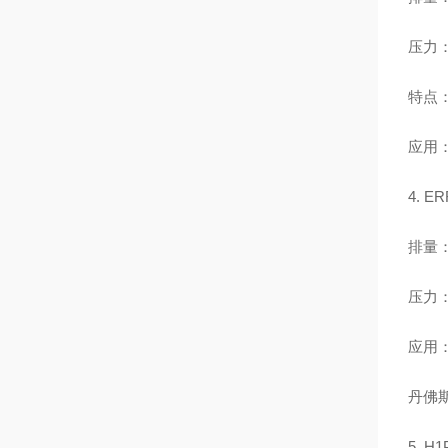
压力：额
特点
应用
4. 
排量：1
压力：
应用
丹佛
5. 