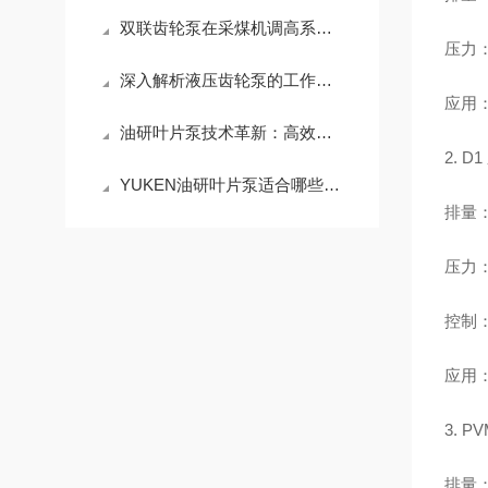
双联齿轮泵在采煤机调高系统里的运用
压力：
深入解析液压齿轮泵的工作原理与性能优化策略，提升液压系统效率
应用
油研叶片泵技术革新：高效能、低噪音的工业流体传动解决方案探索
2. 
YUKEN油研叶片泵适合哪些行业？
排量：6
压力：
控制：
应用
3. 
排量：1