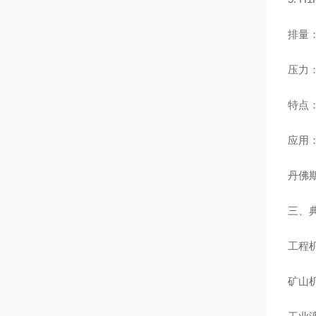
排量：6
压力：2
特点
应用
丹佛
三、
工程
矿山