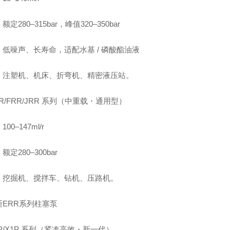
定280–315bar，峰值320–350bar
：低噪声、长寿命，适配水基 / 磷酸酯油液
：注塑机、机床、折弯机、精密液压站。
ERR/FRR/JRR 系列（中重载・通用型）
00–147ml/r
额定280–300bar
：挖掘机、搅拌车、钻机、压路机。
斯ERR系列柱塞泵
H1P/X1P 系列（紧凑高效・新一代）