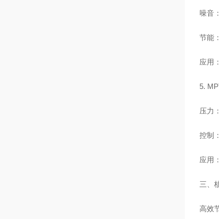
噪音：低
节能：
应用
5. 
压力：2
控制：
应用
三、
高效节