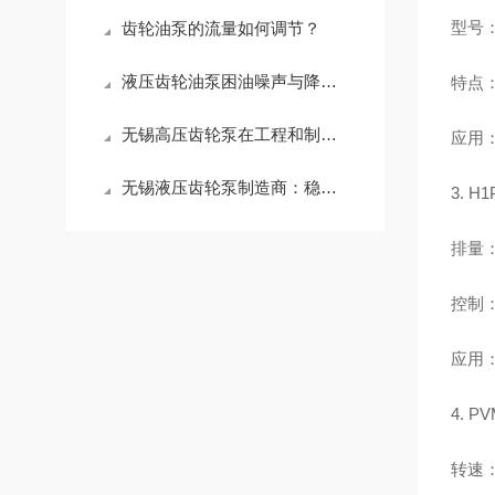
型号：9
齿轮油泵的流量如何调节？
液压齿轮油泵困油噪声与降噪攻略
特点
无锡高压齿轮泵在工程和制造行业中的重要性
应用
无锡液压齿轮泵制造商：稳定性能，高效传动，助力工业升级
3. 
排量：4
控制
应用
4. 
转速：最