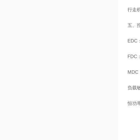
行走
五、
ED
FD
MD
负载
恒功