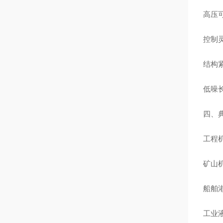
高压可
控制
结构
低噪长
四、
工程
矿山
船舶
工业