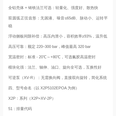
全铝壳体 + 铸铁法兰可选：轻量化、强度好、散热快
双圆弧正弦齿形：无困液、噪音≤65dB、脉动小、运转平
稳
浮动侧板间隙补偿：高压内泄小，容积效率≥93%，温升低
高压可靠：额定 220–300 bar，峰值最高 320 bar
宽温密封：标准 - 20℃～+80℃，可选氟胶高温密封
模块化强：法兰、轴伸、油口、旋向全可选，互换性好
可逆泵（XV‑R）：无需换向阀，直接双向旋转，简化系统
四、型号命名（以 X2P5102EPOA 为例）
X2P：系列（X2P=XV‑2P）
51：排量代码