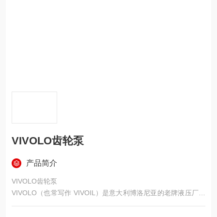
VIVOLO齿轮泵
产品简介
VIVOLO齿轮泵
VIVOLO（也常写作 VIVOIL）是意大利博洛尼亚的老牌液压厂，
1985 年成立，主打铝合金壳体、小排量、高压、低噪、模块化外
啮合齿轮泵，在工程机械、农机、环卫车、工业液压里用得非常